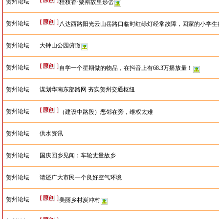
贺州论坛
桂枝香·粟裕故里形峦
贺州论坛
八达西路阳光云山岳路口临时红绿灯经常故障，回家的小学生
贺州论坛
大钟山公园俯瞰
贺州论坛
自学一个星期做的物品，在抖音上有68.3万播放量！
贺州论坛
谋划华南东部路网 夯实贺州交通枢纽
贺州论坛
（建设中路段）恶邻在旁，维权太难
贺州论坛
供水资讯
贺州论坛
国庆回乡见闻：车轮丈量故乡
贺州论坛
请还广大市民一个良好空气环境
贺州论坛
美丽乡村炭冲村