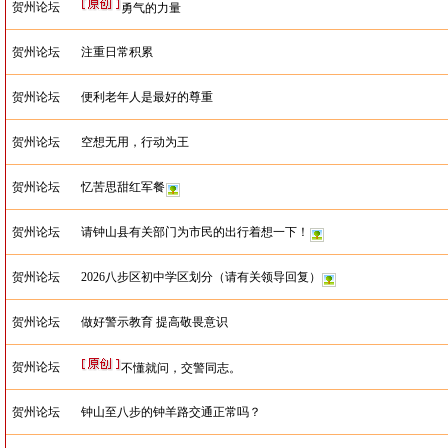
贺州论坛
勇气的力量
贺州论坛
注重日常积累
贺州论坛
便利老年人是最好的尊重
贺州论坛
空想无用，行动为王
贺州论坛
忆苦思甜红军餐
贺州论坛
请钟山县有关部门为市民的出行着想一下！
贺州论坛
2026八步区初中学区划分（请有关领导回复）
贺州论坛
做好警示教育 提高敬畏意识
贺州论坛
不懂就问，交警同志。
贺州论坛
钟山至八步的钟羊路交通正常吗？