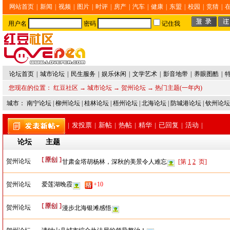
网站首页
|
新闻
|
视频
|
图片
|
时评
|
房产
|
汽车
|
健康
|
东盟
|
校园
|
竞猜
|
用户名
密码
记住我
论坛首页
|
城市论坛
|
民生服务
|
娱乐休闲
|
文学艺术
|
影音地带
|
养眼图酷
|
您现在的位置：
红豆社区
→
城市论坛
→
贺州论坛
→ 热门主题(一年内)
城市：
南宁论坛
|
柳州论坛
|
桂林论坛
|
梧州论坛
|
北海论坛
|
防城港论坛
|
钦州论坛
|
发投票
|
新帖
|
热帖
|
精华
|
已回复
|
活动
|
论坛
主题
贺州论坛
甘肃金塔胡杨林，深秋的美景令人难忘
[第
1
2
页]
贺州论坛
爱莲湖晚霞
+10
贺州论坛
漫步北海银滩感悟