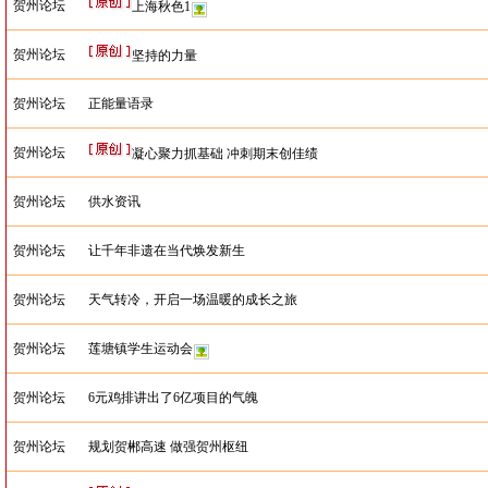
贺州论坛
上海秋色1
贺州论坛
坚持的力量
贺州论坛
正能量语录
贺州论坛
凝心聚力抓基础 冲刺期末创佳绩
贺州论坛
供水资讯
贺州论坛
让千年非遗在当代焕发新生
贺州论坛
天气转冷，开启一场温暖的成长之旅
贺州论坛
莲塘镇学生运动会
贺州论坛
6元鸡排讲出了6亿项目的气魄
贺州论坛
规划贺郴高速 做强贺州枢纽