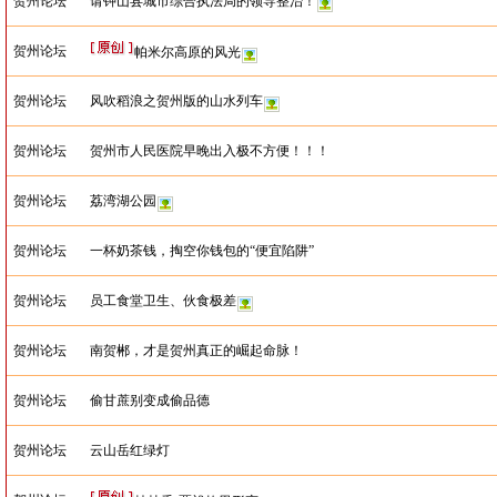
贺州论坛
请钟山县城市综合执法局的领导整治！
贺州论坛
帕米尔高原的风光
贺州论坛
风吹稻浪之贺州版的山水列车
贺州论坛
贺州市人民医院早晚出入极不方便！！！
贺州论坛
荔湾湖公园
贺州论坛
一杯奶茶钱，掏空你钱包的“便宜陷阱”
贺州论坛
员工食堂卫生、伙食极差
贺州论坛
南贺郴，才是贺州真正的崛起命脉！
贺州论坛
偷甘蔗别变成偷品德
贺州论坛
云山岳红绿灯