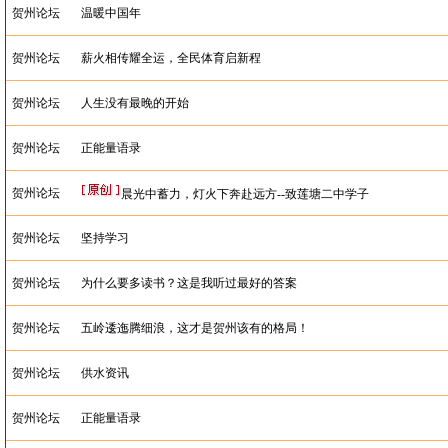
贺州论坛
温暖中国年
贺州论坛
薪火相传耀全运，全民体育启新程
贺州论坛
人生没有最晚的开始
贺州论坛
正能量语录
贺州论坛
晨光中蓄力，灯火下奔赴远方--致莲塘二中学子
贺州论坛
坚持学习
贺州论坛
为什么要多读书？这是我听过最好的答案
贺州论坛
五岭逶迤腾细浪，这才是贺州该有的格局！
贺州论坛
供水资讯
贺州论坛
正能量语录