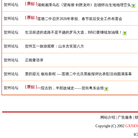
贺州论坛
湖南湘潭乌石《望海潮·剑匣龙吟》彭德怀出生地地理峦头
贺州论坛
莲塘二中召开2026年寒假、春节前后安全工作布置会
贺州论坛
生活前进的道路不是平趟的罗马大道，BB们要继续加油哦！
贺州论坛
贺州五一旅游观察：山水含笑迎八方
贺州论坛
正能量语录
贺州论坛
墨韵迎元·板绘新程 ----莲塘二中元旦黑板报评比表彰活动圆满落幕
贺州论坛
一院古韵，半部故城史——贺街粤东会馆
网站介绍
|
广告服务
|
Copyright (C) 2002
GXNE
IC