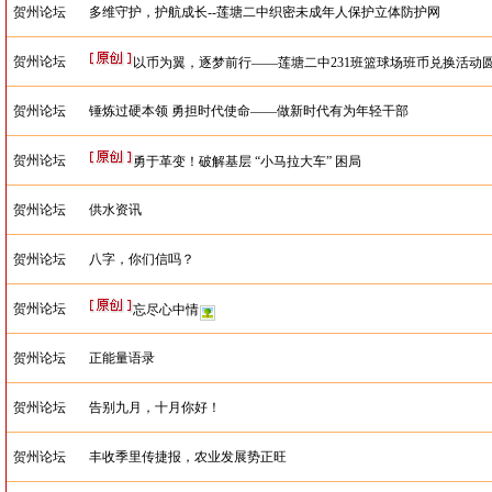
贺州论坛
多维守护，护航成长--莲塘二中织密未成年人保护立体防护网
贺州论坛
以币为翼，逐梦前行——莲塘二中231班篮球场班币兑换活动
贺州论坛
锤炼过硬本领 勇担时代使命——做新时代有为年轻干部
贺州论坛
勇于革变！破解基层 “小马拉大车” 困局
贺州论坛
供水资讯
贺州论坛
八字，你们信吗？
贺州论坛
忘尽心中情
贺州论坛
正能量语录
贺州论坛
告别九月，十月你好！
贺州论坛
丰收季里传捷报，农业发展势正旺