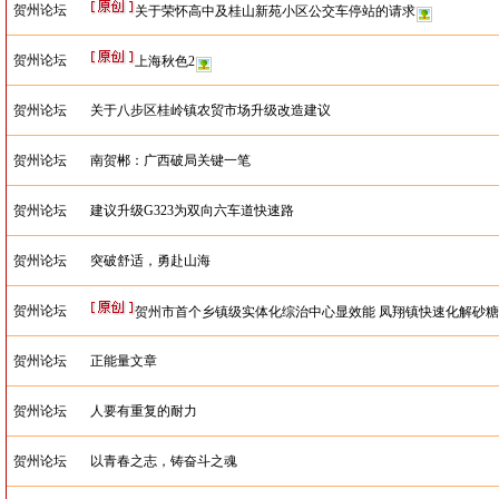
贺州论坛
关于荣怀高中及桂山新苑小区公交车停站的请求
贺州论坛
上海秋色2
贺州论坛
关于八步区桂岭镇农贸市场升级改造建议
贺州论坛
南贺郴：广西破局关键一笔
贺州论坛
建议升级G323为双向六车道快速路
贺州论坛
突破舒适，勇赴山海
贺州论坛
贺州市首个乡镇级实体化综治中心显效能 凤翔镇快速化解砂
贺州论坛
正能量文章
贺州论坛
人要有重复的耐力
贺州论坛
以青春之志，铸奋斗之魂