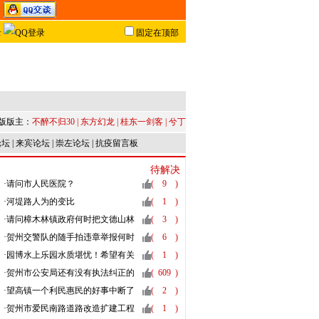
固定在顶部
版版主：
不醉不归30
|
东方幻龙
|
桂东一剑客
|
兮丁
论坛
|
来宾论坛
|
崇左论坛
|
抗疫留言板
待解决
·
请问市人民医院？
(
9
)
·
河堤路人为的变比
(
1
)
·
请问樟木林镇政府何时把文德山林
(
3
)
场属于古莲村的山地归还古莲村
·
贺州交警队的随手拍违章举报何时
(
6
)
上线？交警队进来一下
·
园博水上乐园水质堪忧！希望有关
(
1
)
部门加强监管
·
贺州市公安局还有没有执法纠正的
(
609
)
能力
·
望高镇一个利民惠民的好事中断了
(
2
)
吗？？
·
贺州市爱民南路道路改造扩建工程
(
1
)