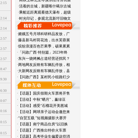
·高铁玉林北至岑溪东段冷滑试验
12:15
·活着的古城，新疆喀什噶尔古城
·乘船近距离观看德天瀑布，超级
12:14
·时光印记，参观北流新圩旧物文
12:14
·嫦娥五号月球科研样品发放，广
12:57
·藤县新马村荷花池，出水芙蓉展
·缤纷浪漫百色芒果季，硕果累累
12:57
·「问政广西·特别篇」2023年终
·东兴一烧烤摊占道经营还扰民？
12:57
·两地网友反映有车辆乱停放，相
18:47
·大新网友反映有车辆乱停放，县
·【问政广西】某村民小组路灯少
19:30
16:30
·【话题】国庆假期火车票将开售
·【活动】中秋“晒月”，赢绿豆
10:07
·【活动】感受“石榴花开美邕城
20:16
·【活动】网球亲子运动会邀您来
·“自贸五载 ”短视频摄影大赛开
20:15
·【话题】南宁商品住房“以旧换
·【话题】广西推出特价火车票
20:15
·【话题】高考毕业生偏爱这些消