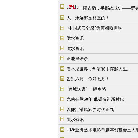
一院古韵，半部故城史——贺
人，永远都是相互的！
“中国式安全感”为何圈粉世界
供水资讯
供水资讯
正能量语录
看不见世界，却靠双手撑起人生。
告别六月，你好七月！
“跨城送饭” 一碗乡愁
光荣在党50年 砥砺奋进新时代
以廉洁清风涵养时代正气
供水资讯
2026亚洲艺术电影节剧本创投会三大