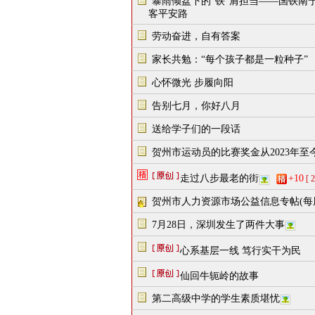
暴雨倾盆下的“铁”肩担当——国铁南
客平安路
劳动奋进，自有答案
家长共勉：“每个孩子都是一粒种子”
心怀微光 步履向阳
告别七月，你好八月
送给学子们的一段话
贺州市运动员的比赛奖金从2023年至
走过八步最老的街
+10
[ 
贺州市人力资源市场公益信息专帖(每
7月28日，深圳发生了两件大事
心系基层一线 笃行实干为民
仙回牛轭岭的故事
第二高级中学的学生素质堪忧