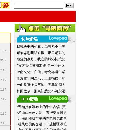
停工了
·
我镜头中的荷花，虽有沧桑不失
11:07
·
睹物思恩我辈难报，那口老碓的
·
燃烧的岁月，我在防城港拓荒的
10:27
·
"官方帮忙暑期带娃"是一种什么
12:18
·
岭南文化汇广信，考究粤语白话
·
重温童年的欢乐，上山摘稔子的
12:17
·
一山盘亘连接三地，天马旷冈大
12:17
·
梦回故乡，那条熟悉的小河永远
12:17
·夜拍挂在瀑布上的千年古镇--芙
·游山西王家大院，看华夏民居第
12:16
·北海新能源车主的充电焦虑谁来
12:16
·桂风壮韵促交融，非遗援疆添笔