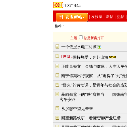
社区广播站:
|
发投票
|
新帖
|
热帖
|
推荐：
主题
总是新窗打开
一个低层水电工讨薪
保持热爱，奔赴山海
正能量短文：金钱与健康，人生天平
南宁假期出行观察：从“走得了”到“
“爆火”的劳动课，是青年与社会的热烈
暴雨倾盆下的“铁”肩担当——国铁南
客平安路
从乡愁中望见未来
回望新路铁矿，看懂贺柳产业纽带