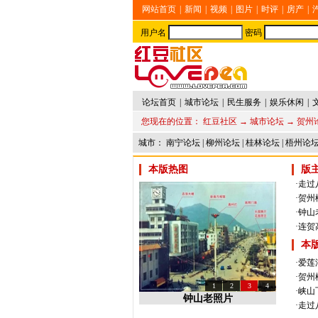
网站首页
|
新闻
|
视频
|
图片
|
时评
|
房产
|
用户名
密码
论坛首页
|
城市论坛
|
民生服务
|
娱乐休闲
|
您现在的位置：
红豆社区
→
城市论坛
→
贺州
城市：
南宁论坛
|
柳州论坛
|
桂林论坛
|
梧州论
本版热图
版
·走
·贺州
·钟山
·连
本
·
爱莲
·
贺州
1
2
3
4
·
峡山
钟山老照片
·
走过