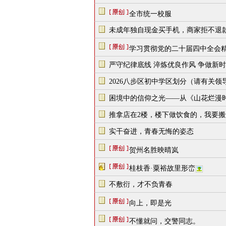
全市统一校服
未成年独自现金买手机，商家拒不退
学习贯彻党的二十届四中全会
严守纪律底线 淬炼优良作风 争做新
2026八步区初中学区划分（请有关领
困境中的信仰之光——从《山花烂漫
推拿店在2楼，楼下做饮食的，我要
实干奋进，青春无悔的姿态
贺州名胜映晴岚
桂枝香·粟裕故里形峦
不敷衍，才不负青春
向上，即是光
不懂就问，交警同志。