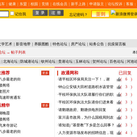
汽车
|
健康
|
东盟
|
校园
|
竞猜
|
在线会员
|
新手上路
|
申请版主
|
论坛投诉
|
客服：
记住我
忘记密码？
文学艺术
|
影音地带
|
养眼图酷
|
特色论坛
|
房产论坛
|
站务公告
|
抗疫留言板
论坛
→ 帖子列表
本
坛
|
北海论坛
|
防城港论坛
|
钦州论坛
|
贵港论坛
|
玉林论坛
|
贺州论坛
|
百色论坛
|
河池
主推荐
政通网和
已回复
更多
过八步最老的街
·
请平桂区环保局关注一下！，谢
(
6
)
楼阁塔
谢！
·
钟山公安镇大田村道路积水该管管
(
3
)
老照片
了
·
平桂环保执法大队请履行你们的职
(
3
)
贺高速即将通车
责！
·
平桂区环保执法大队请你们进来看
(
3
)
版精华
更多
看！！！
·
请鹅塘政府、鹅塘供电所回复
(
3
)
湖晚霞
下！！！大岭村，洞枧村电！！！
·
富川县市政局，为什么国税局到农
(
3
)
楼阁塔
机加油站这段路没有停车位？
·
谁知道j “基督教”下乡是怎么回事？
(
3
)
飞来寺游记
八步最老的街
·
人力资源市场发布的招聘信息，现
(
4
)