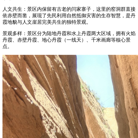
人文共生：景区内保留有古老的闫家寨子，这里的窑洞群直接
依赤壁而凿，展现了先民利用自然抵御灾害的生存智慧，是丹
霞地貌与人文崖居完美共生的独特景观。
景观多样：景区分为陆地丹霞和水上丹霞两大区域，拥有火焰
丹霞、赤壁丹霞、地心丹霞（一线天）、千米画廊等核心景
点。