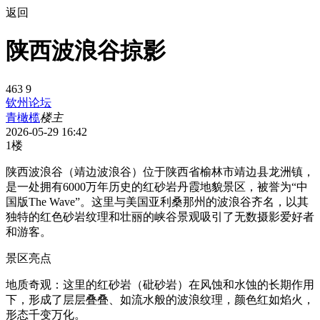
返回
陕西波浪谷掠影
463
9
钦州论坛
青橄榄
楼主
2026-05-29 16:42
1楼
陕西波浪谷（靖边波浪谷）位于陕西省榆林市靖边县龙洲镇，
是一处拥有6000万年历史的红砂岩丹霞地貌景区，被誉为“中
国版The Wave”。这里与美国亚利桑那州的波浪谷齐名，以其
独特的红色砂岩纹理和壮丽的峡谷景观吸引了无数摄影爱好者
和游客。
景区亮点
地质奇观：这里的红砂岩（砒砂岩）在风蚀和水蚀的长期作用
下，形成了层层叠叠、如流水般的波浪纹理，颜色红如焰火，
形态千变万化。