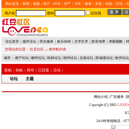
网站首页
|
新闻
|
视频
|
图片
|
时评
|
房产
|
汽车
|
健康
|
东盟
|
校园
|
竞猜
|
用户名
密码
记住我
论坛首页
|
城市论坛
|
民生服务
|
娱乐休闲
|
文学艺术
|
影音地带
|
养眼图酷
|
您现在的位置：
红豆社区
→ 精华帖列表
城市：
南宁论坛
|
柳州论坛
|
桂林论坛
|
梧州论坛
|
北海论坛
|
防城港论坛
|
钦州论坛
新帖
|
热帖
|
精华
|
已回复
|
活动
|
论坛
主题
网站介绍
|
广告服务
|
Copyright (C) 2002
GXNE
IC
24小时举报电话：0771-