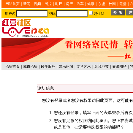
网站首页
|
新闻
|
视频
|
图片
|
时评
|
房产
|
汽车
|
健康
|
东盟
|
校园
|
竞猜
|
用户名
密码
记住我
论坛首页
|
城市论坛
|
民生服务
|
娱乐休闲
|
文学艺术
|
影音地带
|
养眼图酷
|
论坛信息
您没有登录或者您没有权限访问此页面。这可能有
您还没有登录，填写下面的表单登录后再次
您没有足够的权限访问此页面。您正在尝试
或是其他一些需要特殊权限的功能吗？