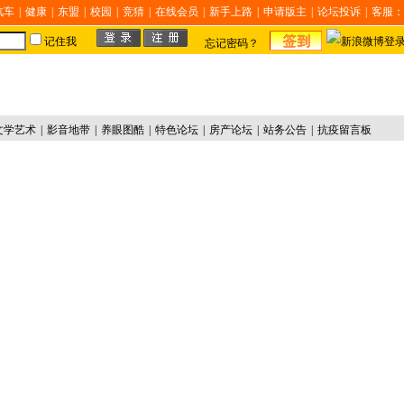
汽车
|
健康
|
东盟
|
校园
|
竞猜
|
在线会员
|
新手上路
|
申请版主
|
论坛投诉
|
客服：
记住我
忘记密码？
文学艺术
|
影音地带
|
养眼图酷
|
特色论坛
|
房产论坛
|
站务公告
|
抗疫留言板