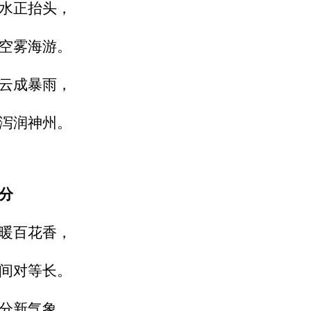
水正抬头，
空雾海游。
云成暴雨，
泻润神州。
分
暖百花香，
间对等长。
分新气象，