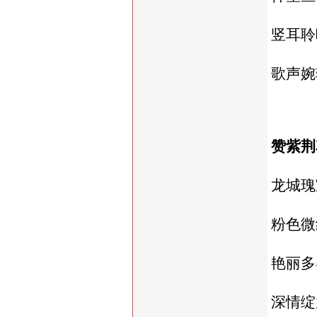
竖耳聆
歌声婉
赞紫荆
龙城瑰
粉色微
艳丽多
深情绽