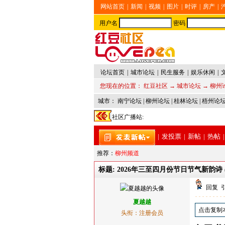
网站首页
|
新闻
|
视频
|
图片
|
时评
|
房产
|
用户名
密码
论坛首页
|
城市论坛
|
民生服务
|
娱乐休闲
|
您现在的位置：
红豆社区
→
城市论坛
→
柳州
城市：
南宁论坛
|
柳州论坛
|
桂林论坛
|
梧州论
社区广播站:
|
发投票
|
新帖
|
热帖
|
推荐：
柳州频道
标题: 2026年三至四月份节日节气新韵诗
回复
夏越越
点击复制
头衔：注册会员