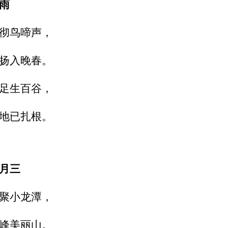
雨
彻鸟啼声，
扬入晚春。
足生百谷，
地已扎根。
月三
聚小龙潭，
峰美丽山。