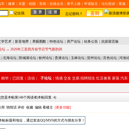
汽车
|
健康
|
东盟
|
校园
|
竞猜
|
在线会员
|
新手上路
|
申请版主
|
论坛投诉
|
客服：
记住我
忘记密码？
文学艺术
|
影音地带
|
养眼图酷
|
特色论坛
|
房产论坛
|
站务公告
|
抗疫留言板
论坛
→ 2026年三至四月份节日节气新韵诗
坛
|
北海论坛
|
防城港论坛
|
钦州论坛
|
贵港论坛
|
玉林论坛
|
贺州论坛
|
百色论坛
|
河池
精华
|
已回复
|
活动
|
子论坛：
情感
交友
交易
招聘招生
红豆换客
家装
汽车
(您是本帖第146个阅读者|本帖回复: 4)
引用
悄悄话
评价
收藏
编辑
看楼主
[更多功能]
本帖标题和地址，通过发送QQ/MSN的方式与朋友分享！