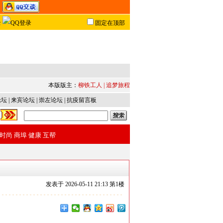
固定在顶部
本版版主：
柳铁工人
|
追梦旅程
论坛
|
来宾论坛
|
崇左论坛
|
抗疫留言板
时尚
商埠
健康
互帮
发表于
2026-05-11 21:13 第
1
楼