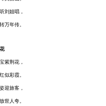
听刘姐唱，
转万年传。
花
宝紫荆花，
红似彩霞。
姿迎旅客，
放世人夸。