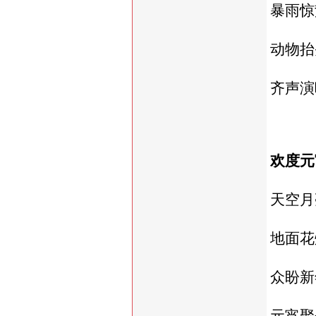
暴雨惊
动物抬
齐声演
欢度元
天空月
地面花
众盼新