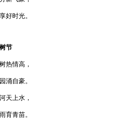
享好时光。
树节
树热情高，
园涌自豪。
河天上水，
雨育青苗。