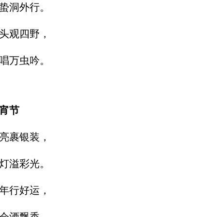
蛰洞外行。
头观四野，
唱万虫吟。
宵节
亮裹银装，
灯溢彩光。
年行好运，