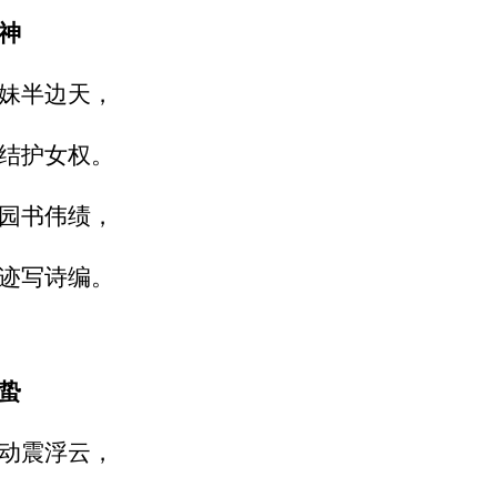
神
妹半边天，
结护女权。
园书伟绩，
迹写诗编。
蛰
动震浮云，