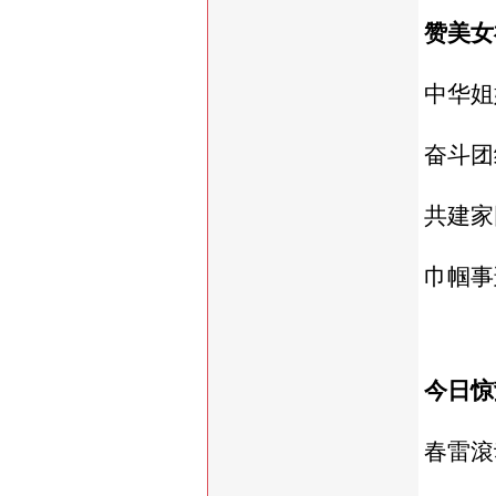
赞美女
中华姐
奋斗团
共建家
巾帼事
今日惊
春雷滾