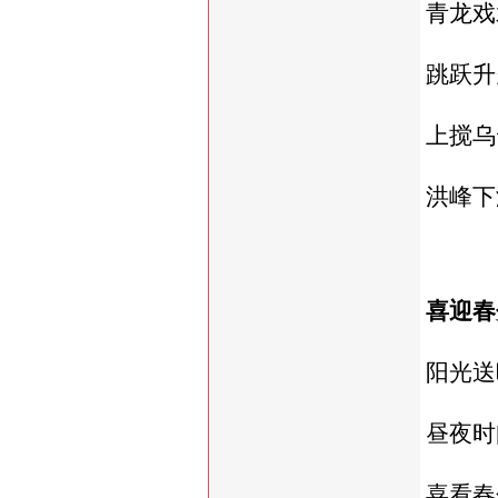
青龙戏
跳跃升
上搅乌
洪峰下
喜迎春
阳光送
昼夜时
喜看春