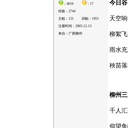
今日谷
：4019
：17
经验：2744
天空响
主帖：131
回帖：1951
注册时间：2005-12-13
柳絮飞
来自：广西柳州
雨水充
秧苗落
柳州三
千人汇
仰望鱼