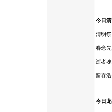
今日清
清明祭
眷念先
逝者魂
留存浩
今日