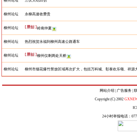
柳州论坛
三伏天吃白切
柳州论坛
永柳高速收费贵
柳州论坛
岭南仲夏
柳州论坛
热烈祝贺永福到柳州高速公路通车
柳州论坛
柳州仅剩两处天桥
柳州论坛
柳州市烟花爆竹禁放区域再次扩大，包括万科城、彰泰欢乐颂、祥源
网站介绍
|
广告服务
|
Copyright (C) 2002
GXNE
IC
24小时举报电话：0771-