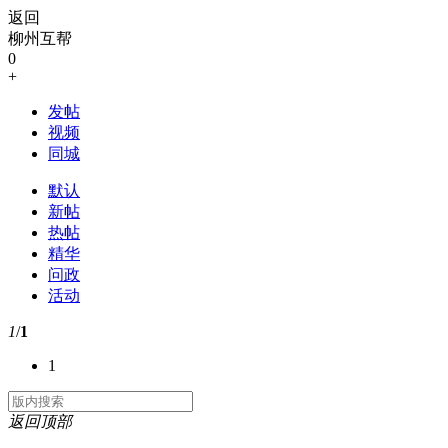
返回
柳州互帮
0
+
发帖
视频
同城
默认
新帖
热帖
精华
问政
活动
1
/
1
1
返回顶部