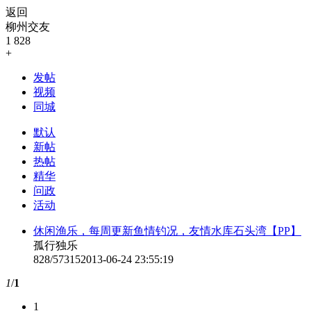
返回
柳州交友
1
828
+
发帖
视频
同城
默认
新帖
热帖
精华
问政
活动
休闲渔乐，每周更新鱼情钓况，友情水库石头湾【PP】
孤行独乐
828/57315
2013-06-24 23:55:19
1
/
1
1