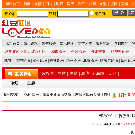
网站首页
|
新闻
|
视频
|
图片
|
时评
|
房产
|
汽车
|
健康
|
东盟
|
校园
|
竞猜
|
用户名
密码
记住我
论坛首页
|
城市论坛
|
民生服务
|
娱乐休闲
|
文学艺术
|
影音地带
|
养眼图酷
|
您现在的位置：
红豆社区
→
城市论坛
→
柳州论坛
→
柳州交友
→ 精华帖列表
城市：
南宁论坛
|
柳州论坛
|
桂林论坛
|
梧州论坛
|
北海论坛
|
防城港论坛
|
钦州论坛
|
发投票
|
新帖
|
热帖
|
精华
|
已回复
|
活动
|
论坛
主题
柳州交友
休闲渔乐，每周更新鱼情钓况，友情水库石头湾【PP】
+10
[
网站介绍
|
广告服务
|
Copyright (C) 2002
GXNE
IC