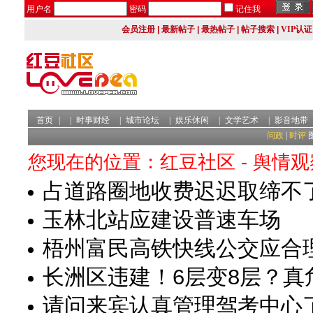
用户名
密码
记住我
会员注册
|
最新帖子
|
最热帖子
|
帖子搜索
|
VIP认证
首页
|
|
时事财经
|
城市论坛
|
娱乐休闲
|
文学艺术
|
影音地带
问政
|
时评
您现在的位置：红豆社区 - 舆情观
占道路圈地收费迟迟取缔不
玉林北站应建设普速车场
梧州富民高铁快线公交应合
长洲区违建！6层变8层？真
请问来宾认真管理驾考中心