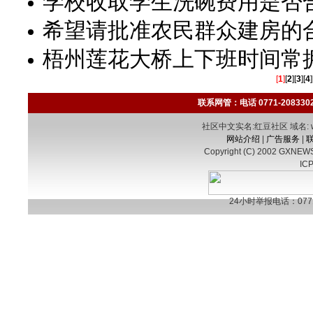
学校收取学生洗碗费用是否
希望请批准农民群众建房的
梧州莲花大桥上下班时间常
[
1
]
[
2
][
3
][
4
]
联系网管：电话 0771-2083302 E
社区中文实名:红豆社区 域名: www.
网站介绍
|
广告服务
|
Copyright (C) 2002 GXNEWS.
IC
24小时举报电话：0771-