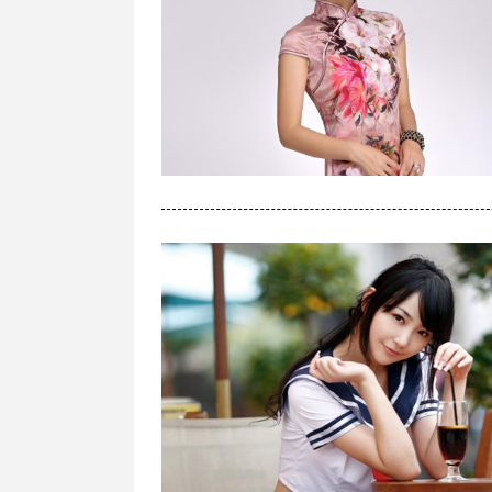
[
人像
]
冬季粉红色狗尾巴草人像
[
风景
]
秋日拾掇
+10
[
风景
]
小瀑布，丝滑流淌
+10
[
风景
]
乙巳初冬拾掇（1）
VIVOX200手机随拍广西国际林产品及
[
人像
]
美女车模
+10
[
风景
]
【海边落日】
+10
[
风景
]
柳州滨江生态公园(莫道江网红桥)
[
风景
]
在建中的南宁—凭祥高铁龙州站
[
风景
]
甲辰仲春荔江行(1)
+10