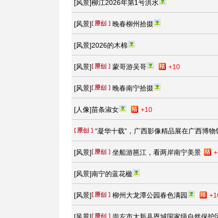
[
风景
]
柳江2026年第1号洪水
[
风景
]
晚春柳州拾掇
[
风景
]
2026的木棉
[
风景
]
蒙哥游吴哥
+10
[
风景
]
晚春南宁拾掇
[
人像
]
苗条淑女
+10
“凝华十载”，广西影像精品展在广西博物
[
风景
]
坐船游邕江，看两岸南宁美景
+
[
风景
]
南宁的蓝花楹
[
风景
]
柳州大龙潭公园春色满园
+1
[
风景
]
崇左市大新县恩城国家级自然保护