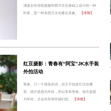
满族女性传统旗服和西洋文化基础上设计的一种
寻梦老人
9/410
2025-12-09
时装，是一种东西方文化糅合具象。
【详情】
虎爷huye
15/445
2025-11-18
寻梦老人
9/495
2025-11-13
虎爷huye
9/356
2025-12-01
走过广西
4/186
木制品展
+13
2025-11-27
我是阿毛
9/
570
红豆摄影：青春有“阿宝”JK水手装
2023-12-29
外拍活动
我是阿毛
32/
1025
2021-08-31
虎爷huye
9/
534
青春，只一个很美的词，但又不知道它没在哪
2025-11-07
里。或许是因为年轻，所以享有青春。或许是因
寻梦老人
0/154
2025-11-15
为年轻，才会对所有怀揣幻想。
【详情】
虎爷huye
11/332
2024-03-30