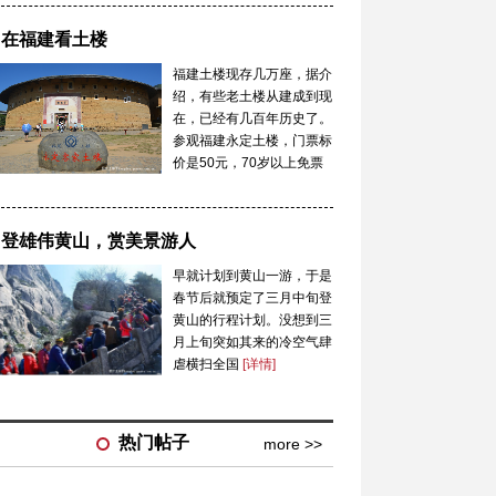
在福建看土楼
福建土楼现存几万座，据介
绍，有些老土楼从建成到现
在，已经有几百年历史了。
参观福建永定土楼，门票标
价是50元，70岁以上免票
参观
[详情]
登雄伟黄山，赏美景游人
早就计划到黄山一游，于是
春节后就预定了三月中旬登
黄山的行程计划。没想到三
月上旬突如其来的冷空气肆
虐横扫全国
[详情]
热门帖子
more >>