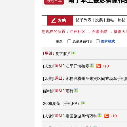
南宁本土摄影狮瞳作
勇冠三军
帖子列表
|
投票
|
新帖
|
热帖
您现在的位置：
红豆社区
→
养眼图酷
→
摄影天
主题
总是新窗打开
图片模式
复古胶片
[
人文
]
江平开海拾零
+10
[
风景
]
湘桂线横州至来宾区间乘动车手机
[
静物
]
雨荷
2006夏荷（手机PP）
[
人像
]
泰国旅游风情万种
+10