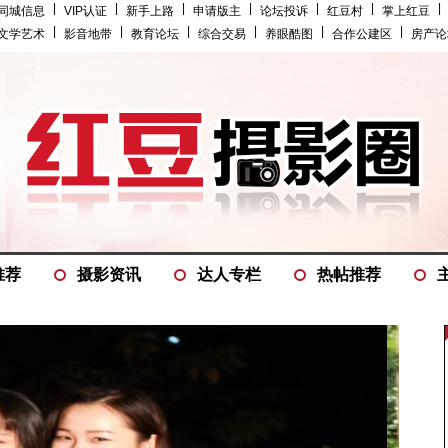
|
|
|
|
|
|
|
同城信息
VIP认证
新手上路
申请版主
论坛投诉
红豆村
掌上红豆
|
|
|
|
|
|
文学艺术
影音地带
教育论坛
综合交易
养眼酷图
合作公建区
房产论
推荐
摄影资讯
达人专栏
热帖推荐