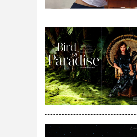
[
风景
]
桂东拾掇（3）
+10
[
风景
]
柳州掠影（3）
+10
[
风景
]
夏日的音符
[
人像
]
多姿多彩壮族女儿
+10
[
风景
]
夕阳红夜鹭翔
+10