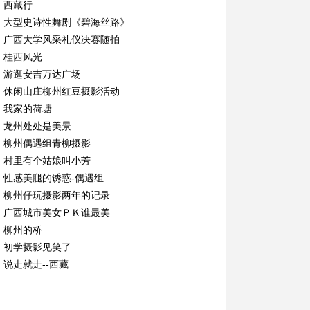
·
西藏行
·
大型史诗性舞剧《碧海丝路》
·
广西大学风采礼仪决赛随拍
·
桂西风光
·
游逛安吉万达广场
·
休闲山庄柳州红豆摄影活动
·
我家的荷塘
·
龙州处处是美景
·
柳州偶遇组青柳摄影
·
村里有个姑娘叫小芳
·
性感美腿的诱惑-偶遇组
·
柳州仔玩摄影两年的记录
·
广西城市美女ＰＫ谁最美
·
柳州的桥
·
初学摄影见笑了
·
说走就走--西藏