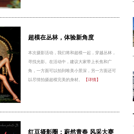
虎爷huye
28/
622
2024-01-16
虎爷huye
23/465
2024-02-02
美如画的江山
9/211
2025-08-09
超模在丛林，体验新角度
寻梦老人
18/
694
2024-04-16
本次摄影活动，我们将和超模一起，穿越丛林，
寻梦老人
2/389
寻找光影。在活动中，建议大家带上长焦和广
2024-02-22
角，一方面可以拍到唯美小景深，另一方面还可
以尽情拍摄超模完美的身材。
【详情】
红豆摄影圈：蔚然青春 风采大赛