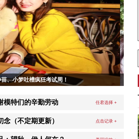
雨苗、小梦聊聊大学女生那些事儿
谢模特们的辛勤劳动
任君选择 +
初念（不定期更新）
点击记录 +