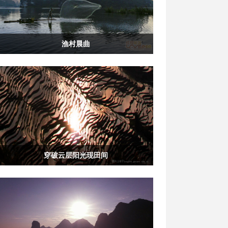
渔村晨曲
穿破云层阳光现田间