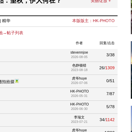
品：望秋，伊人何在？
美丽绽放 +
|
精华
本版版主：
HK-PHOTO
地
→帖子列表
作者
回复/点击
stevennjoe
3/38
2026-08-05
色静顿错
26/
1309
2023-08-18
虎爷huye
0/51
随拍拾掇
2026-07-06
HK-PHOTO
7/87
2026-05-31
HK-PHOTO
5/78
2026-06-30
李瑞文
34/
1142
2023-07-21
虎爷huye