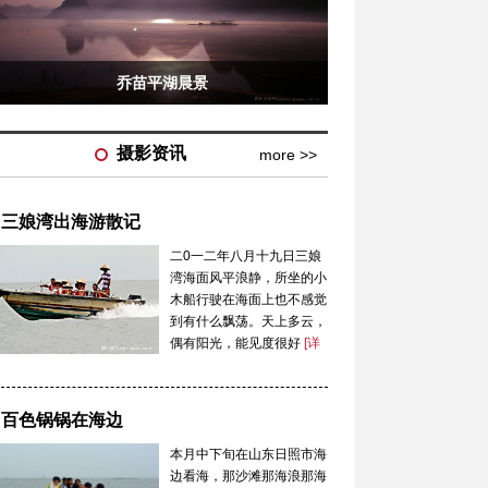
乔苗平湖晨景
摄影资讯
more >>
三娘湾出海游散记
二0一二年八月十九日三娘
湾海面风平浪静，所坐的小
木船行驶在海面上也不感觉
到有什么飘荡。天上多云，
偶有阳光，能见度很好
[详
情]
百色锅锅在海边
本月中下旬在山东日照市海
边看海，那沙滩那海浪那海