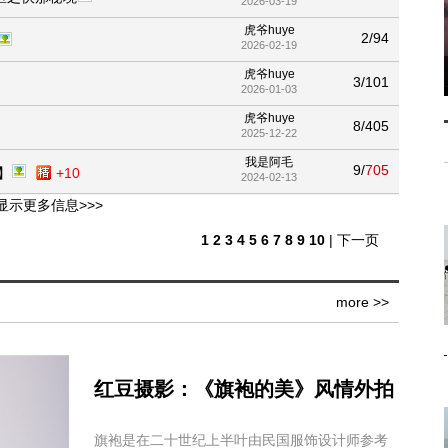
2026-03-19
虎爷huye
2/94
2026-02-19
虎爷huye
3/101
2026-01-03
虎爷huye
8/405
2025-12-22
我是阿毛
9/
705
】
+10
2024-02-13
显示更多信息>>>
色静顿错
29/366
2025-11-07
1
2
3
4
5
6
7
8
9
10
|
下一页
虎爷huye
13/
714
2025-12-12
寻梦老人
more >>
0/84
2026-01-18
CDYZL
2/403
2025-12-29
HK-PHOTO
红豆摄影：《旗袍的美》风情外拍
7/335
2025-12-30
我是阿毛
8/276
旗袍是在二十世纪上半叶由民国服饰设计师参考
2023-12-11