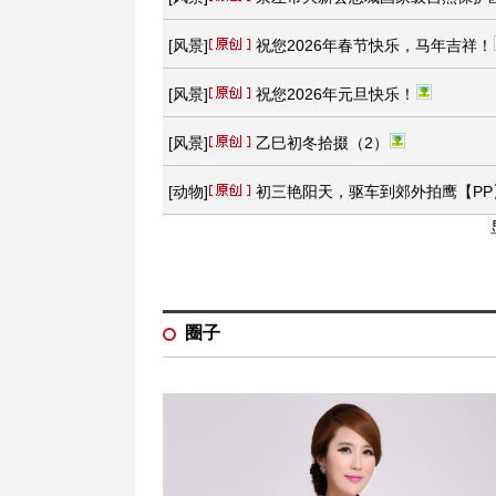
[
风景
]
祝您2026年春节快乐，马年吉祥！
[
风景
]
祝您2026年元旦快乐！
[
风景
]
乙巳初冬拾掇（2）
[
动物
]
初三艳阳天，驱车到郊外拍鹰【PP
[
人像
]
市场PP
[
风景
]
柳州西来古寺
圈子
[
动物
]
新年首发：冬日暖阳鹭在觅食
[
风景
]
柳州园林科研所紫风铃花
[
风景
]
格桑花【手机拍摄】
+12
[
动物
]
翱翔的鹰【PP】
+10