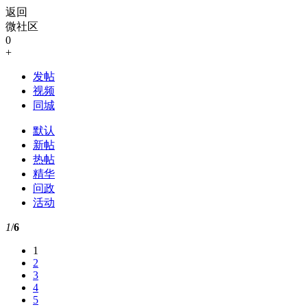
返回
微社区
0
+
发帖
视频
同城
默认
新帖
热帖
精华
问政
活动
1
/
6
1
2
3
4
5