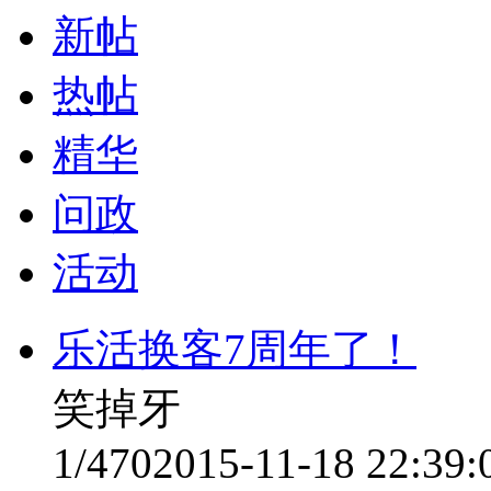
新帖
热帖
精华
问政
活动
乐活换客7周年了！
笑掉牙
1/470
2015-11-18 22:39: