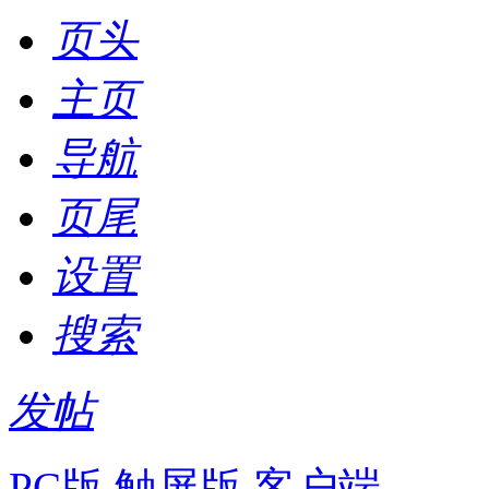
页头
主页
导航
页尾
设置
搜索
发帖
PC版
触屏版
客户端