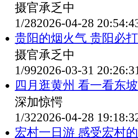
摄官承乏中
1/28
2026-04-28 20:54:4
贵阳的烟火气 贵阳必
摄官承乏中
1/99
2026-03-31 20:26:3
四月逛黄州 看一看东
深加惊愕
1/32
2026-04-28 19:18:3
宏村一日游 感受宏村