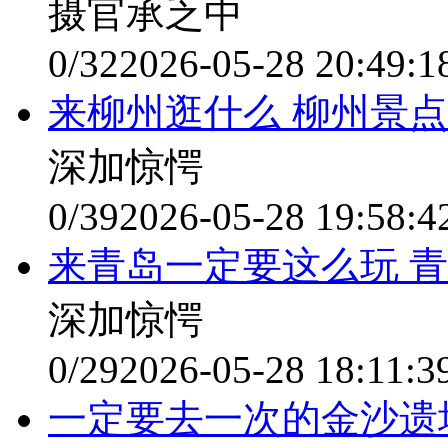
摄官承乏中
0/32
2026-05-28 20:49:1
来柳州逛什么 柳州景点
深加惊愕
0/39
2026-05-28 19:58:4
来青岛一定要这么玩 青
深加惊愕
0/29
2026-05-28 18:11:3
一定要去一次的金沙遗