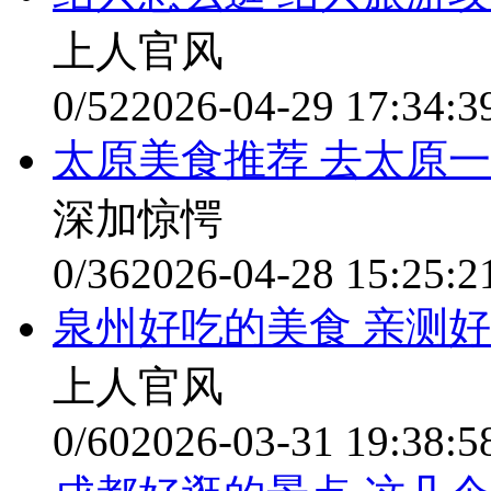
上人官风
0/52
2026-04-29 17:34:3
太原美食推荐 去太原
深加惊愕
0/36
2026-04-28 15:25:2
泉州好吃的美食 亲测
上人官风
0/60
2026-03-31 19:38:5