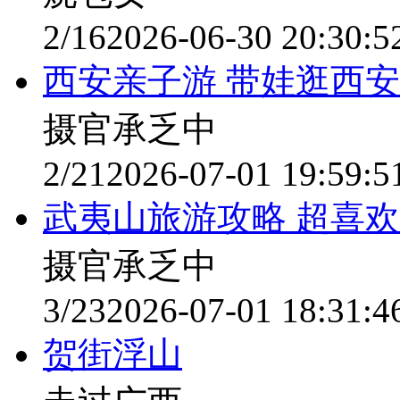
2/16
2026-06-30 20:30:5
西安亲子游 带娃逛西
摄官承乏中
2/21
2026-07-01 19:59:5
武夷山旅游攻略 超喜
摄官承乏中
3/23
2026-07-01 18:31:4
贺街浮山