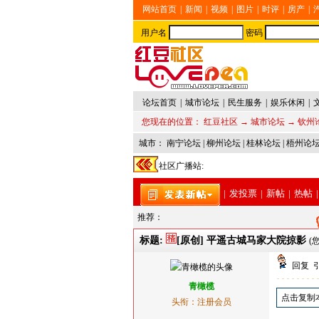
网站首页
|
新闻
|
视频
|
图片
|
时评
|
房产
|
用户名
密码
论坛首页
|
城市论坛
|
民生服务
|
娱乐休闲
|
您现在的位置：
红豆社区
→
城市论坛
→
钦州
城市：
南宁论坛
|
柳州论坛
|
桂林论坛
|
梧州论
社区广播站:
|
发投票
|
新帖
|
热帖
|
推荐：
标题:
[原创] 平遥古城马家大院掠影
(
回复
青橄榄
点击复制
头衔：注册会员