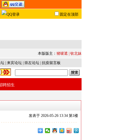
固定在顶部
本版版主：
猪唛遮
|
钦北妹
论坛
|
来宾论坛
|
崇左论坛
|
抗疫留言板
招聘招生
发表于
2026-05-26 13:34 第
1
楼