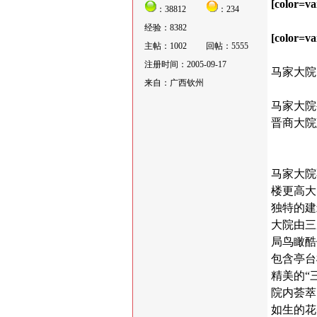
[color=va
：38812
：234
经验：8382
[color=va
主帖：1002
回帖：5555
注册时间：2005-09-17
马家大院
来自：广西钦州
马家大院
晋商大院
马家大院
楼更高大
独特的建
大院由三
局鸟瞰酷
包含亭台
精美的“
院内荟萃
如生的花