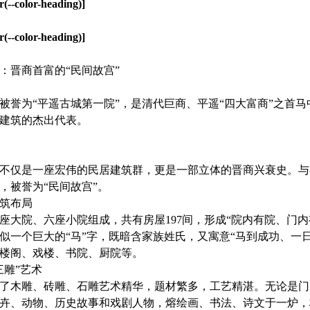
r(--color-heading)]
r(--color-heading)]
：晋商首富的“民间故宫”
被誉为“平遥古城第一院”，是清代巨商、平遥“四大富商”之首
建筑的杰出代表。
不仅是一座宏伟的民居建筑群，更是一部立体的晋商兴衰史。与
，被誉为“民间故宫”。
筑布局
座大院、六座小院组成，共有房屋197间，形成“院内有院、门
似一个巨大的“马”字，既暗含家族姓氏，又寓意“马到成功、一
楼阁、戏楼、书院、厨院等。
三雕”艺术
了木雕、砖雕、石雕艺术精华，题材繁多，工艺精湛。无论是门
卉、动物、历史故事和戏剧人物，熔绘画、书法、诗文于一炉，