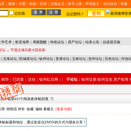
汽车
|
健康
|
东盟
|
校园
|
竞猜
|
在线会员
|
新手上路
|
申请版主
|
论坛投诉
|
客服：
记住我
忘记密码？
文学艺术
|
影音地带
|
养眼图酷
|
特色论坛
|
房产论坛
|
站务公告
|
抗疫留言板
论坛
→ 平遥古城马家大院掠影
坛
|
北海论坛
|
防城港论坛
|
钦州论坛
|
贵港论坛
|
玉林论坛
|
贺州论坛
|
百色论坛
|
河池
精华
|
已回复
|
活动
|
钦州红豆网
|
|
子论坛：
钦州交易
钦州交友
房产租售
您是本帖第411个阅读者|本帖回复: 7)
引用
悄悄话
评价
收藏
编辑
看楼主
[更多功能]
本帖标题和地址，通过发送QQ/MSN的方式与朋友分享！