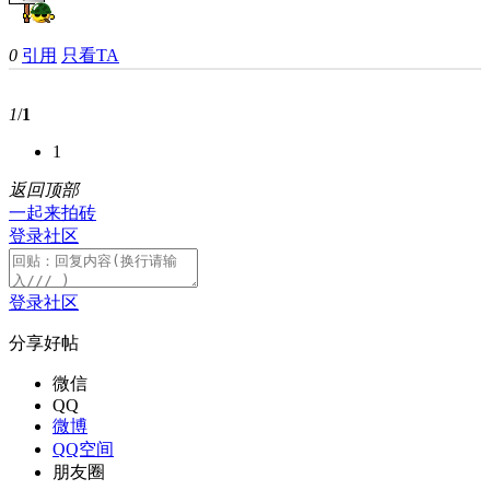
0
引用
只看TA
1
/
1
1
返回顶部
一起来拍砖
登录社区
登录社区
分享好帖
微信
QQ
微博
QQ空间
朋友圈