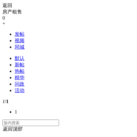
返回
房产租售
0
+
发帖
视频
同城
默认
新帖
热帖
精华
问政
活动
1
/
1
1
返回顶部