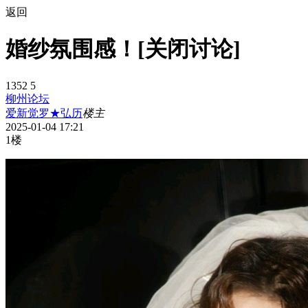
返回
婚纱氛围感！[关闭讨论]
1352
5
柳州论坛
爱新觉罗★弘历
楼主
2025-01-04 17:21
1楼