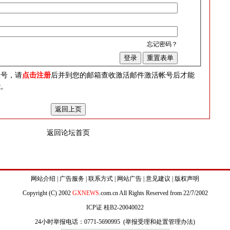
忘记密码？
？
帐号，请
点击注册
后并到您的邮箱查收激活邮件激活帐号后才能
能。
返回论坛首页
网站介绍
|
广告服务
|
联系方式
|
网站广告
|
意见建议
|
版权声明
Copyright (C) 2002
GXNEWS
.com.cn All Rights Reserved from 22/7/2002
ICP证 桂B2-20040022
24小时举报电话：0771-5690995 (
举报受理和处置管理办法
)