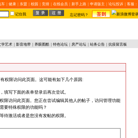
汽车
|
健康
|
东盟
|
校园
|
竞猜
|
在线会员
|
新手上路
|
申请版主
|
论坛投诉
|
客服：
记住我
忘记密码？
文学艺术
|
影音地带
|
养眼图酷
|
特色论坛
|
房产论坛
|
站务公告
|
抗疫留言板
有权限访问此页面。这可能有如下几个原因:
，填写下面的表单登录后再次尝试。
权限访问此页面。您正在尝试编辑其他人的帖子，访问管理功能
需要特殊权限的功能吗？
等待激活或者是您没有发帖的权限。