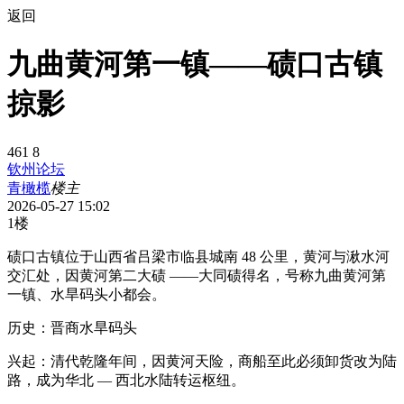
返回
九曲黄河第一镇——碛口古镇
掠影
461
8
钦州论坛
青橄榄
楼主
2026-05-27 15:02
1楼
碛口古镇位于山西省吕梁市临县城南 48 公里，黄河与湫水河
交汇处，因黄河第二大碛 ——大同碛得名，号称九曲黄河第
一镇、水旱码头小都会。
历史：晋商水旱码头
兴起：清代乾隆年间，因黄河天险，商船至此必须卸货改为陆
路，成为华北 — 西北水陆转运枢纽。