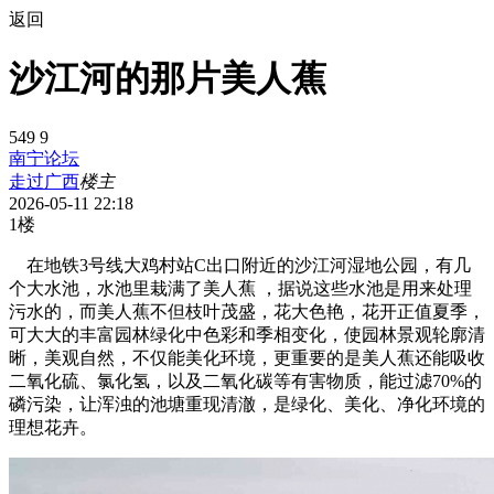
返回
沙江河的那片美人蕉
549
9
南宁论坛
走过广西
楼主
2026-05-11 22:18
1楼
在地铁3号线大鸡村站C出口附近的沙江河湿地公园，有几
个大水池，水池里栽满了美人蕉 ，据说这些水池是用来处理
污水的，而美人蕉不但枝叶茂盛，花大色艳，花开正值夏季，
可大大的丰富园林绿化中色彩和季相变化，使园林景观轮廓清
晰，美观自然，不仅能美化环境，更重要的是美人蕉还能吸收
二氧化硫、氯化氢，以及二氧化碳等有害物质，能过滤70%的
磷污染，让浑浊的池塘重现清澈，是绿化、美化、净化环境的
理想花卉。