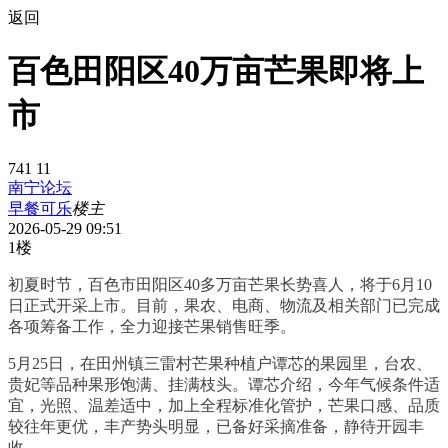
返回
百色田阳区40万亩芒果即将上
市
741
11
南宁论坛
早餐可乐
楼主
2026-05-29 09:51
1楼
初夏时节，百色市田阳区40多万亩芒果长势喜人，将于6月10
日正式开采上市。目前，果农、电商、物流及相关部门已完成
各项筹备工作，全力迎接芒果销售旺季。
5月25日，在田州镇三雷村芒果种植户谭芯的果园里，台农、
贵妃等品种果形饱满、挂满枝头。谭芯介绍，今年气候条件适
宜，光照、温差适中，加上全程标准化管护，芒果口感、品质
较往年更优，丰产势头明显，已备好采摘准备，静待开园丰
收。