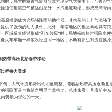
此同时，强大的蒙古气旋引导北方冷空气大举南下，与暖湿气
碰撞迫使暖湿空气被猛烈抬升，水汽迅速凝结，形成充沛降雨
的高原槽则成为这场强降雨的助推器。其携带的上升气流强化
雨提供了强劲的动力条件。此外，华南地区的暖区暴雨具有突
一区域反复经过形成“列车效应”时，局地极端短时强降水便
团像火车车厢一样依次经过同一地区，不断有新生对流替换原
旬副热带高压北抬雨带移动
雨过程接力登场
月下旬，大气环流形势出现明显调整。随着副热带高压逐渐北
方的强降雨带也将随之明显向北移动。总体来看，月底前中东
是雨势最为强劲的一天。