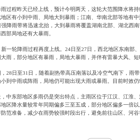
降雨过程昨天已经上线，预计今明两天，这轮大范围降水将持
北地区有小到中雨、局地大到暴雨；江南、华南北部等地有中
3日强降雨带将迅速北抬，大到暴雨将覆盖湖南北部、湖北西
南西部局地还有大暴雨。
，新一轮降雨过程再度上线。24日至27日，西北地区东南部
到大雨，部分地区有暴雨，局地大暴雨，并伴有雷暴大风、短
期，28日至31日，随着副热带高压南落以及冷空气南下，雨
为小到中雨或阵雨，局地仍可能出现大雨或暴雨。目前时效仍
天，中东部地区多雨仍是突出特点，主雨区位于江汉、江淮、
部地区降水量较常年同期偏多三至五成，部分地区偏多一倍以
好防范准备，减少在雨势较强时段出行，避免前往山区、河谷