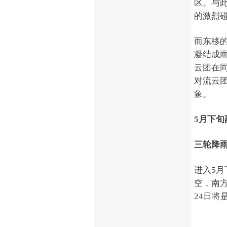
区。与
的激烈
而东移
凝结成
云团在同
对流云
象。
5月下
三轮降
进入5
空，南
24日将