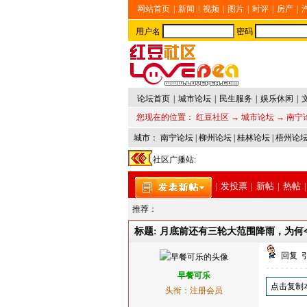
网站首页
|
新闻
|
视频
|
图片
|
时评
|
房产
|
用户名
密码
论坛首页
|
城市论坛
|
民生服务
|
娱乐休闲
|
您现在的位置：
红豆社区
→
城市论坛
→
南宁
城市：
南宁论坛
|
柳州论坛
|
桂林论坛
|
梧州论
社区广播站:
|
发投票
|
新帖
|
热帖
|
推荐：
标题: 月底前还有三轮大范围降雨，为
回复
早餐可乐
点击复制
头衔：注册会员