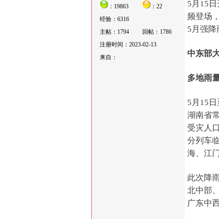
5月15
：19863
：22
频登场
经验：6316
5月强
主帖：1794
回帖：1786
注册时间：2023-02-13
中东部大
来自：
多地雨
5月15
湖南省常
受灾人口
分列车
海、江
此次降
北中部
广东中西