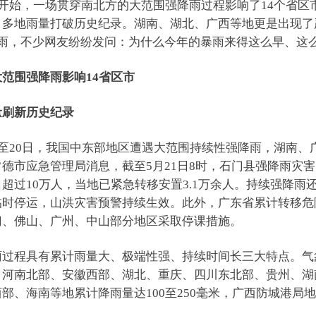
日开始，一场贯穿南北方的大范围强降雨过程影响了14个省
，多地雨量打破历史纪录。湖南、湖北、广西等地更是出现了
降雨，不少网友纷纷发问：为什么今年的暴雨来得这么早、这
范围强降雨影响14省区市
量刷新历史纪录
日至20日，我国中东部地区遭遇大范围持续性强降雨，湖南
德市应急管理局消息，截至5月21日8时，石门县强降雨灾害
超过10万人，当地已紧急转移安置3.1万余人。持续强降
临时停运，山洪灾害预警持续生效。此外，广东省累计转移危险
门、佛山、广州、中山部分地区采取停课措施。
雨过程具有累计雨量大、极端性强、持续时间长三大特点。气
、河南北部、安徽西部、湖北、重庆、四川东北部、贵州、湖
部、海南等地累计降雨量达100至250毫米，广西防城港局地