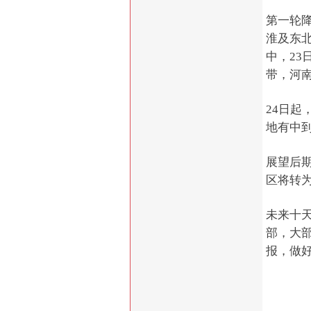
第一轮
淮及东
中，2
带，河
24日起
地有中
展望后
区将转
未来十
部，大
报，做