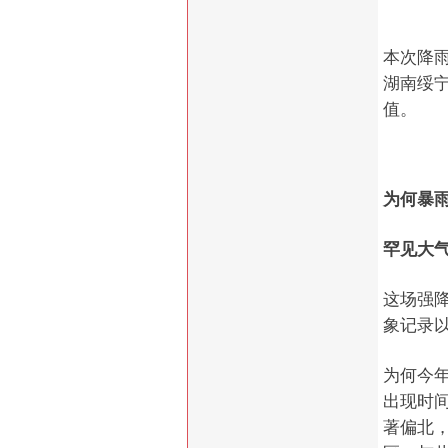
本次降
湖南绥
值。
为何暴
罕见大
这场强
象记录
为何今
出现时
著偏北