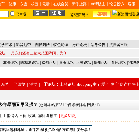
汽车
|
健康
|
东盟
|
校园
|
竞猜
|
在线会员
|
新手上路
|
申请版主
|
论坛投诉
|
客服：
记住我
忘记密码？
文学艺术
|
影音地带
|
养眼图酷
|
特色论坛
|
房产论坛
|
站务公告
|
抗疫留言板
论坛
→ 月底前还有三轮大范围降雨，为何...
坛
|
北海论坛
|
防城港论坛
|
钦州论坛
|
贵港论坛
|
玉林论坛
|
贺州论坛
|
百色论坛
|
河池
精华
|
已回复
|
活动
|
子论坛：
上林论坛
shopping南宁
爱问·南宁
房产租售
何今年暴雨又早又强？
(您是本帖第334个阅读者|本帖回复: 4)
引用
悄悄话
评价
收藏
编辑
看楼主
[更多功能]
本帖标题和地址，通过发送QQ/MSN的方式与朋友分享！