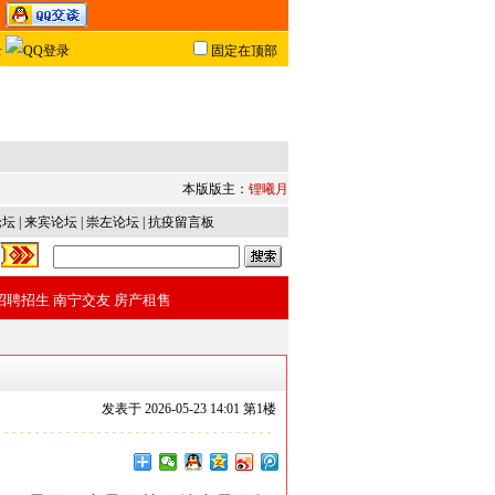
固定在顶部
本版版主：
锂曦月
论坛
|
来宾论坛
|
崇左论坛
|
抗疫留言板
招聘招生
南宁交友
房产租售
发表于
2026-05-23 14:01 第
1
楼