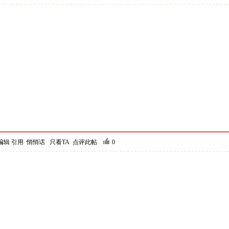
编辑
引用
悄悄话
只看TA
点评此帖
0