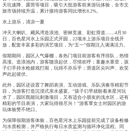
天坑速降、露营等项目，吸引大批游客前来游玩体验，全市文
旅市场持续升温，累计接待游客同比增长8.2%。
水上游乐，清凉一夏
冲天大喇叭、飓风湾造浪池、密林竞速、彩虹滑道……4月30
日，百色星河水上乐园正式开园，22项水上游乐项目全线开
放，配套丰富多彩的演艺项目，为“五一”假期注入满满活力。
假期期间，园区人气爆棚，各热门项目前游客有序排队，热情
高涨。造浪池内，游客随浪起伏，尽情欢呼；童趣水寨里，孩
子们手持水枪嬉戏打闹，玩得不亦乐乎；滑道区尖叫声、欢笑
声此起彼伏。
此外，园区还设置了舞蹈表演、互动游戏、乐队演奏等精彩节
目，为游客打造沉浸式亲水盛宴。“孩子们早就盼着来星河玩
水了，园区既能玩刺激项目，又有适合小朋友的浅水区，还有
精彩的节目表演，大家玩得很尽兴！”游客覃女士对园区的游
玩体验赞不绝口。
为保障假期游客体验，百色星河水上乐园提前完成了设备检修
与水质检测，并严格执行每日水质监测与循环净化流程。同