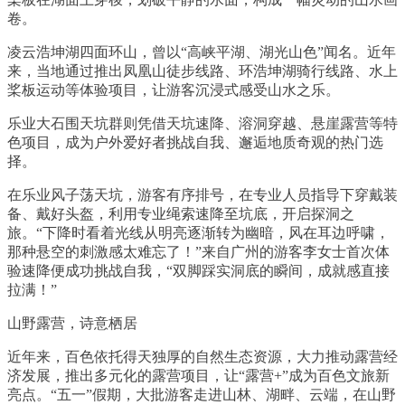
卷。
凌云浩坤湖四面环山，曾以“高峡平湖、湖光山色”闻名。近年
来，当地通过推出凤凰山徒步线路、环浩坤湖骑行线路、水上
桨板运动等体验项目，让游客沉浸式感受山水之乐。
乐业大石围天坑群则凭借天坑速降、溶洞穿越、悬崖露营等特
色项目，成为户外爱好者挑战自我、邂逅地质奇观的热门选
择。
在乐业风子荡天坑，游客有序排号，在专业人员指导下穿戴装
备、戴好头盔，利用专业绳索速降至坑底，开启探洞之
旅。“下降时看着光线从明亮逐渐转为幽暗，风在耳边呼啸，
那种悬空的刺激感太难忘了！”来自广州的游客李女士首次体
验速降便成功挑战自我，“双脚踩实洞底的瞬间，成就感直接
拉满！”
山野露营，诗意栖居
近年来，百色依托得天独厚的自然生态资源，大力推动露营经
济发展，推出多元化的露营项目，让“露营+”成为百色文旅新
亮点。“五一”假期，大批游客走进山林、湖畔、云端，在山野