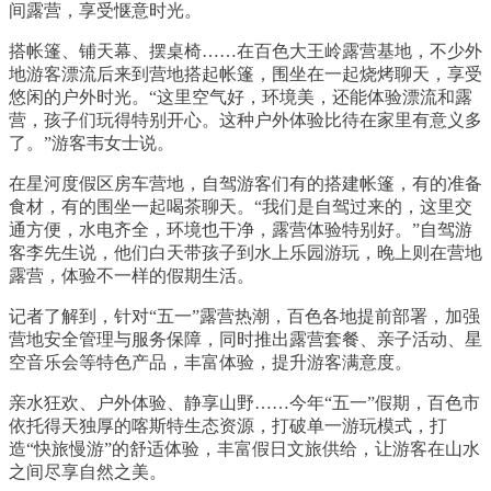
间露营，享受惬意时光。
搭帐篷、铺天幕、摆桌椅……在百色大王岭露营基地，不少外
地游客漂流后来到营地搭起帐篷，围坐在一起烧烤聊天，享受
悠闲的户外时光。“这里空气好，环境美，还能体验漂流和露
营，孩子们玩得特别开心。这种户外体验比待在家里有意义多
了。”游客韦女士说。
在星河度假区房车营地，自驾游客们有的搭建帐篷，有的准备
食材，有的围坐一起喝茶聊天。“我们是自驾过来的，这里交
通方便，水电齐全，环境也干净，露营体验特别好。”自驾游
客李先生说，他们白天带孩子到水上乐园游玩，晚上则在营地
露营，体验不一样的假期生活。
记者了解到，针对“五一”露营热潮，百色各地提前部署，加强
营地安全管理与服务保障，同时推出露营套餐、亲子活动、星
空音乐会等特色产品，丰富体验，提升游客满意度。
亲水狂欢、户外体验、静享山野……今年“五一”假期，百色市
依托得天独厚的喀斯特生态资源，打破单一游玩模式，打
造“快旅慢游”的舒适体验，丰富假日文旅供给，让游客在山水
之间尽享自然之美。