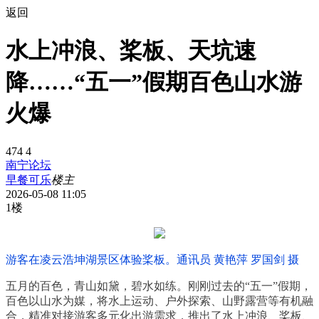
返回
水上冲浪、桨板、天坑速
降……“五一”假期百色山水游
火爆
474
4
南宁论坛
早餐可乐
楼主
2026-05-08 11:05
1楼
游客在凌云浩坤湖景区体验桨板。
通讯员 黄艳萍 罗国剑 摄
五月的百色，青山如黛，碧水如练。刚刚过去的“五一”假期，
百色以山水为媒，将水上运动、户外探索、山野露营等有机融
合，精准对接游客多元化出游需求，推出了水上冲浪、桨板、