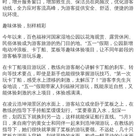
时，增开服务窗口，增加救生员、保洁员在岗频次，优化游客
动线，全力应对客流高峰，为游客提供安全、舒适、便捷的游
玩环境。
趣味体验，别样精彩
今年以来，百色福禄河国家湿地公园以花海观赏、露营休闲、
民俗体验成为游客旅游的热门目的地。“五一”假期，公园新增
电动冲浪板、卡丁船、桨板等趣味体验项目，让不同年龄段的
游客畅享游玩乐趣。
在卡丁船项目游玩区，教练向游客耐心讲解卡丁船的刹车、转
向等技术要点，即使是新手也能很快掌握游玩技巧。“第一次
玩卡丁船，感受水上漂移的刺激，太解压了！”游客李先生兴
奋地说，“五一”假期带家人到福禄河游玩，既能亲近自然，又
能体验刺激的水上项目，体验感满满。
在凌云浩坤湖景区的水面上，游客站立或坐卧于桨板之上，在
教练的指导下手持船桨缓缓划行。“桨要垂直入水，划深一
些，划四五下就换到另一边，这样就能保证船行直线。”5月3
日，来自南宁的黄女士和同伴一起来到浩坤湖游玩，在教练的
指导下，她们很快就掌握了桨板的游玩要领。不远处，几十只
桨板在湖面上穿梭，划破平静的水面，构成一幅灵动的山水画