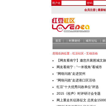
用户名
密码
会员注册
|
最新
首页
|
|
时事财经
|
城市论坛
|
娱
您现在的位置：红豆社区 - 互动活动
【网友看南宁】邀您共襄邕城文
网友看南宁：“一米视角”看城市
“网络问政”走进贺州
“网络问政”走进港口区活动
红豆“十大优秀问政单位”评选
2015《桂声》时评研讨会专题
网上重走长征路征文 总奖金1500