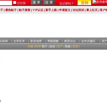
记住我
忘记密码？
帖子
|
最热帖子
|
帖子搜索
|
VIP认证
|
新手上路
|
申请版主
|
论坛投诉
|
掌上红豆
|
客户
乐休闲
|
文学艺术
|
影音地带
|
养眼图酷
|
教育论坛
|
合作共建区
|
房
问政
|
时评
图片
|
旅游
|
房产
|
视频
|
竞猜
|
旅
0