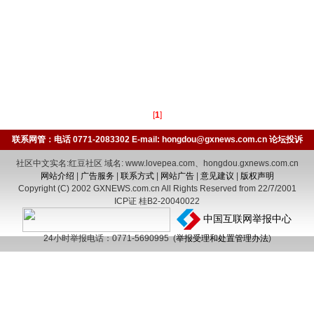
[
1
]
联系网管：电话 0771-2083302 E-mail: hongdou@gxnews.com.cn
论坛投诉
社区中文实名:红豆社区 域名: www.lovepea.com、hongdou.gxnews.com.cn
网站介绍
|
广告服务
|
联系方式
|
网站广告
|
意见建议
|
版权声明
Copyright (C) 2002 GXNEWS.com.cn All Rights Reserved from 22/7/2001
ICP证 桂B2-20040022
中国互联网举报中心
24小时举报电话：0771-5690995 (
举报受理和处置管理办法
)