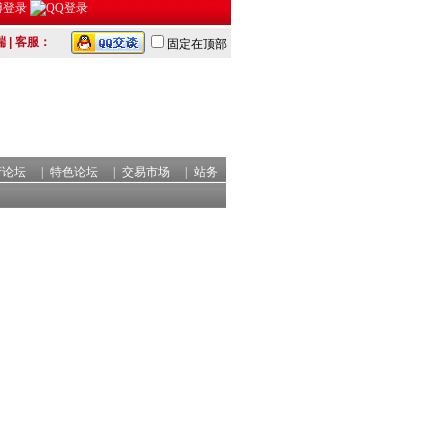
端
| 客服：
固定在顶部
产论坛
|
特色论坛
|
交易市场
|
站务