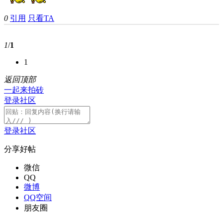
0
引用
只看TA
1
/
1
1
返回顶部
一起来拍砖
登录社区
登录社区
分享好帖
微信
QQ
微博
QQ空间
朋友圈