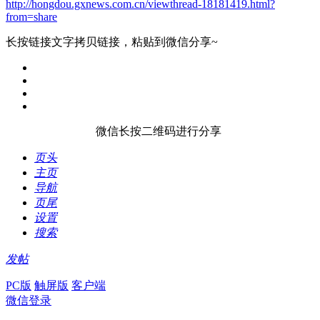
http://hongdou.gxnews.com.cn/viewthread-18181419.html?
from=share
长按链接文字拷贝链接，粘贴到微信分享~
微信长按二维码进行分享
页头
主页
导航
页尾
设置
搜索
发帖
PC版
触屏版
客户端
微信登录