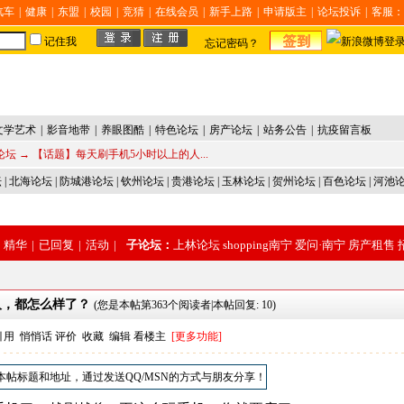
汽车
|
健康
|
东盟
|
校园
|
竞猜
|
在线会员
|
新手上路
|
申请版主
|
论坛投诉
|
客服：
记住我
忘记密码？
文学艺术
|
影音地带
|
养眼图酷
|
特色论坛
|
房产论坛
|
站务公告
|
抗疫留言板
论坛
→ 【话题】每天刷手机5小时以上的人...
坛
|
北海论坛
|
防城港论坛
|
钦州论坛
|
贵港论坛
|
玉林论坛
|
贺州论坛
|
百色论坛
|
河池
精华
|
已回复
|
活动
|
子论坛：
上林论坛
shopping南宁
爱问·南宁
房产租售
人，都怎么样了？
(您是本帖第363个阅读者|本帖回复: 10)
引用
悄悄话
评价
收藏
编辑
看楼主
[更多功能]
本帖标题和地址，通过发送QQ/MSN的方式与朋友分享！