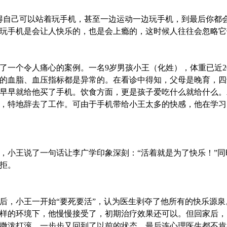
得自己可以站着玩手机，甚至一边运动一边玩手机，到最后你都
玩手机是会让人快乐的，也是会上瘾的，这时候人往往会忽略它
了一个令人痛心的案例。一名9岁男孩小王（化姓），体重已近2
的血脂、血压指标都是异常的。在看诊中得知，父母是晚育，四
早早就给他买了手机。饮食方面，更是孩子爱吃什么就给什么。
，特地辞去了工作。可由于手机带给小王太多的快感，他在学习
，小王说了一句话让李广学印象深刻：“活着就是为了快乐！”
拒。
后，小王一开始“要死要活”，认为医生剥夺了他所有的快乐源
样的环境下，他慢慢接受了，初期治疗效果还可以。但回家后，
撒泼打滚，一步步又回到了以前的状态，最后连心理医生都不肯