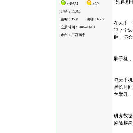
“别再刷
：49625
：39
经验：11645
主帖：3504
回帖：6687
在人手一
注册时间：2007-11-05
吗？宁波
来自：广西南宁
胖，还会
刷手机，
每天手机
是长时间
之攀升。
研究数据
风险越高