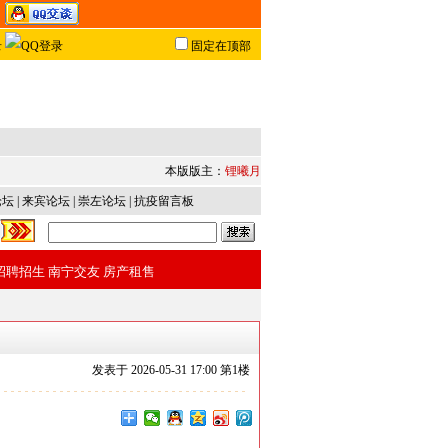
固定在顶部
本版版主：
锂曦月
论坛
|
来宾论坛
|
崇左论坛
|
抗疫留言板
招聘招生
南宁交友
房产租售
发表于
2026-05-31 17:00 第
1
楼