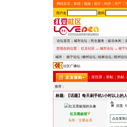
网站首页
|
新闻
|
视频
|
图片
|
时评
|
房产
|
用户名
密码
论坛首页
|
城市论坛
|
民生服务
|
娱乐休闲
|
您现在的位置：
红豆社区
→
城市论坛
→
南宁
城市：
南宁论坛
|
柳州论坛
|
桂林论坛
|
梧州论
社区广播站:
|
发投票
|
新帖
|
热帖
|
推荐：
标题: 【话题】每天刷手机5小时以上的
回复
红豆黑板报
点击复制
头衔：注册会员