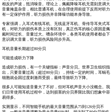
相反的声波，抵消噪音。理论上，佩戴降噪耳机无需刻意调大
音量掩盖杂音，相比普通耳机，在合理使用前提下反而对听力
有一定保护作用，听力损伤并非降噪功能本身导致。
专家强调，入耳式有线耳机、无线蓝牙耳机、骨传导耳夹式耳
机，对听力的损伤本质上没有区别，真正伤耳的核心原因是佩
戴时间过长、音量过大。嘈杂环境中，各类耳机使用者都会下
意识调大音量，听力损伤风险同步升高。
耳机音量长期超过80分贝
可能造成听力下降
造成听力损伤，有一个关键指标：声音分贝。世界卫生组织指
出，只要音量过高（超过80分贝），持续一定的时间，耳蜗毛
细胞就会因过度刺激而受损，最终导致听力下降。
很多人可能知道音量大了不好，但对耳机声音大小没概念。我
们日常使用耳机过程中，达到损害的分贝界限比我们想象中容
易得多。
实测显示，不同智能手机的最大音量范围从75到126分贝不
等。一般当音量调整为最大音量60%时，就达到了80分贝的临