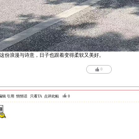
这份浪漫与诗意，日子也跟着变得柔软又美好。
0
编辑
引用
悄悄话
只看TA
点评此帖
0