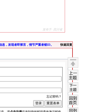
发布于: 四川省
信息，发现者即禁言，情节严重者锁ID。
快速回复
返回
顶部
上一
主题
下一
忘记密码？
主题
回到
首页
帐号，请
点击注册
后并到您的邮箱查收激活邮件