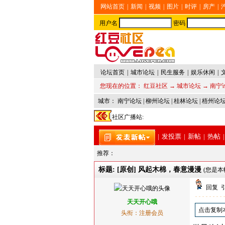
网站首页
|
新闻
|
视频
|
图片
|
时评
|
房产
|
用户名
密码
论坛首页
|
城市论坛
|
民生服务
|
娱乐休闲
|
您现在的位置：
红豆社区
→
城市论坛
→
南宁
城市：
南宁论坛
|
柳州论坛
|
桂林论坛
|
梧州论
社区广播站:
|
发投票
|
新帖
|
热帖
|
推荐：
标题: [原创] 风起木棉，春意漫漫
(您是本
回复
天天开心哦
点击复制
头衔：注册会员