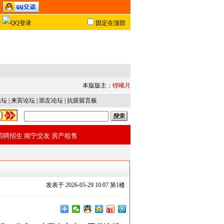
固定在顶部
本版版主：
锂曦月
论坛
|
来宾论坛
|
崇左论坛
|
抗疫留言板
招聘招生
南宁交友
房产租售
发表于
2026-05-29 10:07 第
1
楼