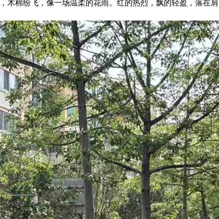
，木棉纷飞，像一场温柔的花雨。红的热烈，飘的轻盈，落在肩