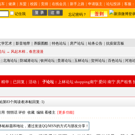
汽车
|
健康
|
东盟
|
校园
|
竞猜
|
在线会员
|
新手上路
|
申请版主
|
论坛投诉
|
客服：
记住我
忘记密码？
文学艺术
|
影音地带
|
养眼图酷
|
特色论坛
|
房产论坛
|
站务公告
|
抗疫留言板
论坛
→ 风起木棉，春意漫漫
坛
|
北海论坛
|
防城港论坛
|
钦州论坛
|
贵港论坛
|
玉林论坛
|
贺州论坛
|
百色论坛
|
河池
精华
|
已回复
|
活动
|
子论坛：
上林论坛
shopping南宁
爱问·南宁
房产租售
帖第83个阅读者|本帖回复: 1)
引用
悄悄话
评价
收藏
编辑
看楼主
[更多功能]
本帖标题和地址，通过发送QQ/MSN的方式与朋友分享！