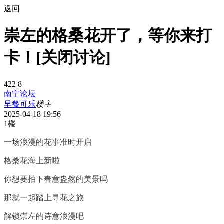
返回
崇左的格桑花开了，等你来打
卡！[关闭讨论]
422
8
南宁论坛
早餐可乐
楼主
2025-04-18 19:56
1楼
一场浪漫的花事准时开启
格桑花海上新啦
你想要拍下春意盎然的美景吗
那就一起踏上寻花之旅
解锁崇左的诗意浪漫吧