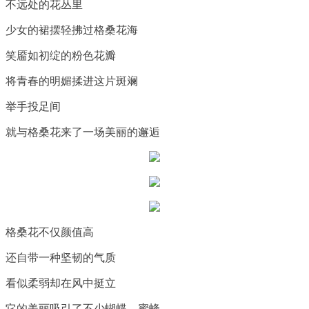
不远处的花丛里
少女的裙摆轻拂过格桑花海
笑靥如初绽的粉色花瓣
将青春的明媚揉进这片斑斓
举手投足间
就与格桑花来了一场美丽的邂逅
格桑花不仅颜值高
还自带一种坚韧的气质
看似柔弱却在风中挺立
它的美丽吸引了不少蝴蝶、蜜蜂