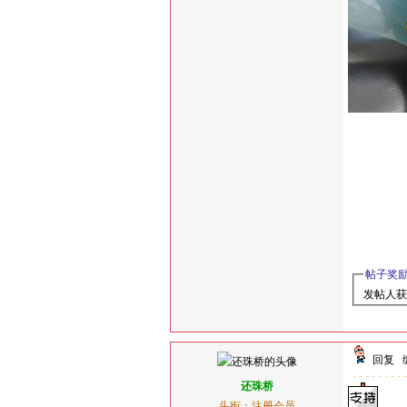
帖子奖
发帖人获
回复
还珠桥
头衔：注册会员