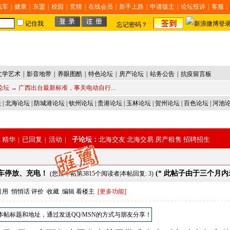
汽车
|
健康
|
东盟
|
校园
|
竞猜
|
在线会员
|
新手上路
|
申请版主
|
论坛投诉
|
客服：
记住我
忘记密码？
文学艺术
|
影音地带
|
养眼图酷
|
特色论坛
|
房产论坛
|
站务公告
|
抗疫留言板
论坛
→ 广西出台最新标准，事关电动自行...
坛
|
北海论坛
|
防城港论坛
|
钦州论坛
|
贵港论坛
|
玉林论坛
|
贺州论坛
|
百色论坛
|
河池
精华
|
已回复
|
活动
|
子论坛：
北海交友
北海交易
房产租售
招聘招生
行车停放、充电！
(* 此帖子由于三个月
(您是本帖第3815个阅读者|本帖回复: 3)
引用
悄悄话
评价
收藏
编辑
看楼主
[更多功能]
本帖标题和地址，通过发送QQ/MSN的方式与朋友分享！