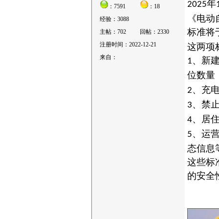
年
2025
：7591
：18
《电动
经验：3088
标准将
主帖：702
回帖：2330
注册时间：2022-12-21
这两项
来自：
、新
1
位数量
、充
2
、禁
3
、居
4
、运
5
态信息
这些标
的安全