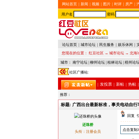
网站首页
|
新闻
|
视频
|
图片
|
时评
|
房产
|
用户名
密码
论坛首页
|
城市论坛
|
民生服务
|
娱乐休闲
|
您现在的位置：
红豆社区
→
城市论坛
→
北海
城市：
南宁论坛
|
柳州论坛
|
桂林论坛
|
梧州论
社区广播站:
|
发投票
|
新帖
|
热帖
|
推荐：
标题: 广西出台最新标准，事关电动自
回复
还珠桥
点击复制
头衔：注册会员