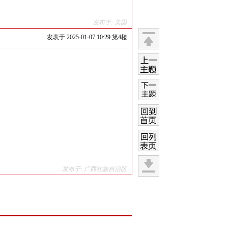
发布于: 美国
发表于
2025-01-07 10:29 第
4
楼
返回
顶部
上一
主题
下一
主题
回到
首页
回列
表页
发布于: 广西壮族自治区
快速
回复