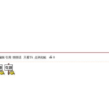
编辑
引用
悄悄话
只看TA
点评此帖
0