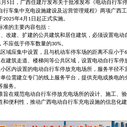
月
日，广西住建厅发布关于批准发布《电动自行车
1
5
自行车集中充电设施建设及运营管理规程》两项广西工
于
年
月
日起正式实施。
2025
4
1
标准的主要内容包括：
建、改建、扩建的公共建筑和居住建筑，必须设置电动
，不应低于停车数量的
。
30%
电区域应集中设置，且与机动车停车场的距离不应小于
止在建筑走道、楼梯间等公共区域，设置电动自行车停
住小区内设置的电动自行车停放充电场所，服务半径不
营单位需建立专门的线上服务平台，提供充电或换电的
等服务。
准旨在规范电动自行车停放充电场所的设计、施工、验
性和便利性，推动广西电动自行车充电设施的信息化建