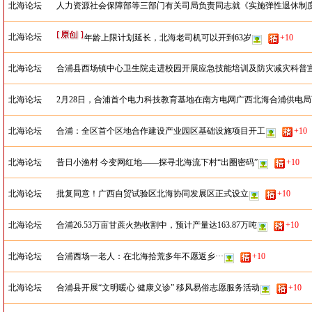
北海论坛
人力资源社会保障部等三部门有关司局负责同志就《实施弹性退休制
北海论坛
年龄上限计划延长，北海老司机可以开到63岁
+10
北海论坛
合浦县西场镇中心卫生院走进校园开展应急技能培训及防灾减灾科普
北海论坛
2月28日，合浦首个电力科技教育基地在南方电网广西北海合浦供电
北海论坛
合浦：全区首个区地合作建设产业园区基础设施项目开工
+10
北海论坛
昔日小渔村 今变网红地——探寻北海流下村“出圈密码”
+10
北海论坛
批复同意！广西自贸试验区北海协同发展区正式设立
+10
北海论坛
合浦26.53万亩甘蔗火热收割中，预计产量达163.87万吨
+10
北海论坛
合浦西场一老人：在北海拾荒多年不愿返乡···
+10
北海论坛
合浦县开展“文明暖心 健康义诊” 移风易俗志愿服务活动
+10