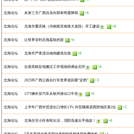
北海论坛
未来三天广西自东向西有明显降雨
+6
北海论坛
北海市重庆路（河南路至南珠大道段）开工建设
+8
北海论坛
让世界尝到北海荔枝的甜
+6
北海论坛
北海市严查违法倾倒建筑垃圾
+6
北海论坛
合湛高铁征地搬迁工作现场协调会召开
+8
北海论坛
2025环广西公路自行车世界巡回赛“定档”
+3
北海论坛
1271辆长安汽车从钦州港出口中东
+6
北海论坛
上半年广西外贸进出口增长13% 外贸规模居西部地区第2位
+5
北海论坛
北海住宅小区有蛇出没，消防迅速出手搞掂！
+6