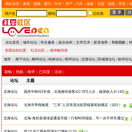
网站首页
|
新闻
|
视频
|
图片
|
时评
|
房产
|
汽车
|
健康
|
东盟
|
校园
|
竞猜
|
用户名
密码
记住我
论坛首页
|
城市论坛
|
民生服务
|
娱乐休闲
|
文学艺术
|
影音地带
|
养眼图酷
|
您现在的位置：
红豆社区
→ 精华帖列表
城市：
南宁论坛
|
柳州论坛
|
桂林论坛
|
梧州论坛
|
北海论坛
|
防城港论坛
|
钦州论坛
新帖
|
热帖
|
精华
|
已回复
|
活动
|
论坛
主题
北海论坛
国庆中秋8日长假，北海接待游客422.59万人次，旅游收入43.14亿
北海论坛
北海市举报偷渡、“三非”人员等违法犯罪线索奖励规定（试行）
北海论坛
北海-海丝首港绿波通道升级！行程时间缩短，可一次不停车通过
北海论坛
前7个月广西外贸进出口增长13.5%
+3