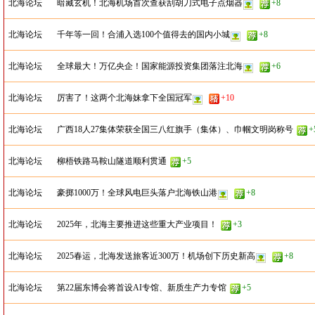
北海论坛
暗藏玄机！北海机场首次查获刮胡刀式电子点烟器
+8
北海论坛
千年等一回！合浦入选100个值得去的国内小城
+8
北海论坛
全球最大！万亿央企！国家能源投资集团落注北海
+6
北海论坛
厉害了！这两个北海妹拿下全国冠军
+10
北海论坛
广西18人27集体荣获全国三八红旗手（集体）、巾帼文明岗称号
+
北海论坛
柳梧铁路马鞍山隧道顺利贯通
+5
北海论坛
豪掷1000万！全球风电巨头落户北海铁山港
+8
北海论坛
2025年，北海主要推进这些重大产业项目！
+3
北海论坛
2025春运，北海发送旅客近300万！机场创下历史新高
+8
北海论坛
第22届东博会将首设AI专馆、新质生产力专馆
+5