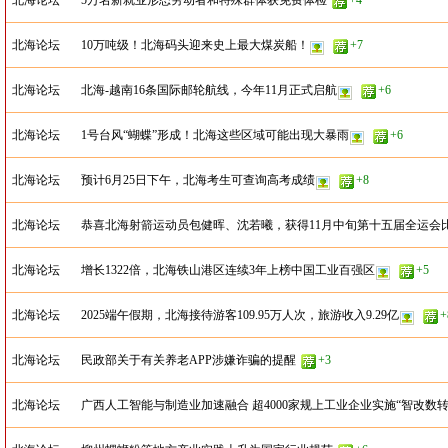
北海论坛
5万名新就业形态劳动者和特殊群体获免费体检
+4
北海论坛
10万吨级！北海码头迎来史上最大煤炭船！
+7
北海论坛
北海-越南16条国际邮轮航线，今年11月正式启航
+6
北海论坛
1号台风“蝴蝶”形成！北海这些区域可能出现大暴雨
+6
北海论坛
预计6月25日下午，北海考生可查询高考成绩
+8
北海论坛
恭喜北海射箭运动员包健晖、沈若曦，获得11月中旬第十五届全运会
北海论坛
增长1322倍，北海铁山港区连续3年上榜中国工业百强区
+5
北海论坛
2025端午假期，北海接待游客109.95万人次，旅游收入9.29亿
+
北海论坛
民政部关于有关养老APP涉嫌诈骗的提醒
+3
北海论坛
广西人工智能与制造业加速融合 超4000家规上工业企业实施“智改数转