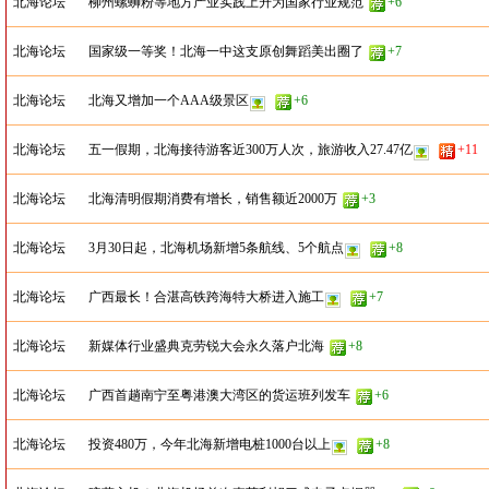
北海论坛
柳州螺蛳粉等地方产业实践上升为国家行业规范
+6
北海论坛
国家级一等奖！北海一中这支原创舞蹈美出圈了
+7
北海论坛
北海又增加一个AAA级景区
+6
北海论坛
五一假期，北海接待游客近300万人次，旅游收入27.47亿
+11
北海论坛
北海清明假期消费有增长，销售额近2000万
+3
北海论坛
3月30日起，北海机场新增5条航线、5个航点
+8
北海论坛
广西最长！合湛高铁跨海特大桥进入施工
+7
北海论坛
新媒体行业盛典克劳锐大会永久落户北海
+8
北海论坛
广西首趟南宁至粤港澳大湾区的货运班列发车
+6
北海论坛
投资480万，今年北海新增电桩1000台以上
+8