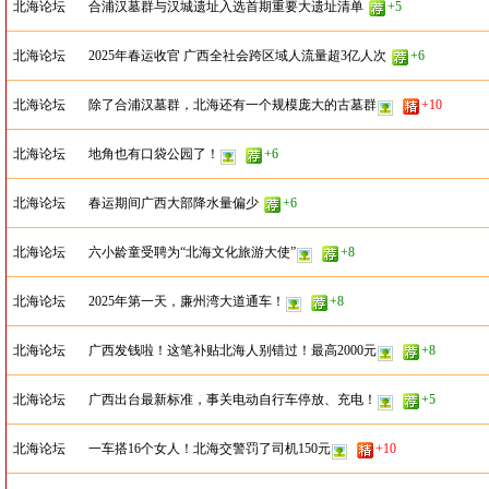
北海论坛
合浦汉墓群与汉城遗址入选首期重要大遗址清单
+5
北海论坛
2025年春运收官 广西全社会跨区域人流量超3亿人次
+6
北海论坛
除了合浦汉墓群，北海还有一个规模庞大的古墓群
+10
北海论坛
地角也有口袋公园了！
+6
北海论坛
春运期间广西大部降水量偏少
+6
北海论坛
六小龄童受聘为“北海文化旅游大使”
+8
北海论坛
2025年第一天，廉州湾大道通车！
+8
北海论坛
广西发钱啦！这笔补贴北海人别错过！最高2000元
+8
北海论坛
广西出台最新标准，事关电动自行车停放、充电！
+5
北海论坛
一车搭16个女人！北海交警罚了司机150元
+10