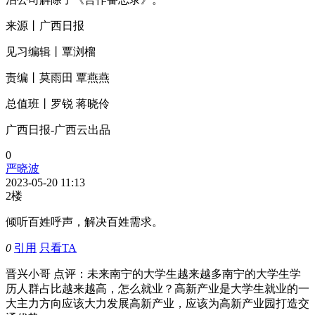
来源丨广西日报
见习编辑丨覃浏榴
责编丨莫雨田 覃燕燕
总值班丨罗锐 蒋晓伶
广西日报-广西云出品
0
严晓波
2023-05-20 11:13
2楼
倾听百姓呼声，解决百姓需求。
0
引用
只看TA
晋兴小哥
点评
：未来南宁的大学生越来越多南宁的大学生学
历人群占比越来越高，怎么就业？高新产业是大学生就业的一
大主力方向应该大力发展高新产业，应该为高新产业园打造交