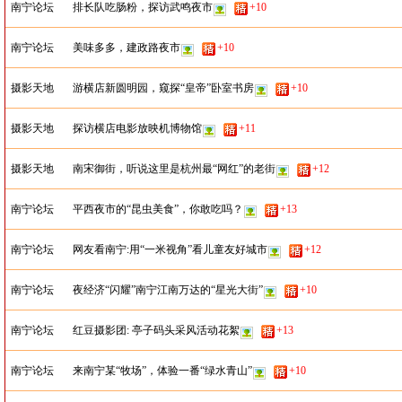
南宁论坛
排长队吃肠粉，探访武鸣夜市
+10
南宁论坛
美味多多，建政路夜市
+10
摄影天地
游横店新圆明园，窥探“皇帝”卧室书房
+10
摄影天地
探访横店电影放映机博物馆
+11
摄影天地
南宋御街，听说这里是杭州最“网红”的老街
+12
南宁论坛
平西夜市的“昆虫美食”，你敢吃吗？
+13
南宁论坛
网友看南宁:用“一米视角”看儿童友好城市
+12
南宁论坛
夜经济“闪耀”南宁江南万达的“星光大街”
+10
南宁论坛
红豆摄影团: 亭子码头采风活动花絮
+13
南宁论坛
来南宁某“牧场”，体验一番“绿水青山”
+10