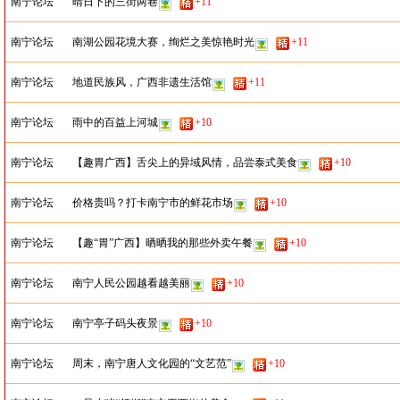
南宁论坛
晴日下的三街两巷
+11
南宁论坛
南湖公园花境大赛，绚烂之美惊艳时光
+11
南宁论坛
地道民族风，广西非遗生活馆
+11
南宁论坛
雨中的百益上河城
+10
南宁论坛
【趣胃广西】舌尖上的异域风情，品尝泰式美食
+10
南宁论坛
价格贵吗？打卡南宁市的鲜花市场
+10
南宁论坛
【趣“胃”广西】晒晒我的那些外卖午餐
+10
南宁论坛
南宁人民公园越看越美丽
+10
南宁论坛
南宁亭子码头夜景
+10
南宁论坛
周末，南宁唐人文化园的“文艺范”
+10