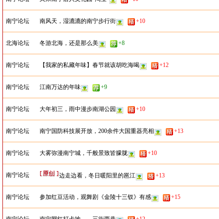
南宁论坛
南风天，湿漉漉的南宁步行街
+10
北海论坛
冬游北海，还是那么美
+8
南宁论坛
【我家的私藏年味】春节就该胡吃海喝
+12
南宁论坛
江南万达的年味
+9
南宁论坛
大年初三，雨中漫步南湖公园
+10
南宁论坛
南宁国防科技展开放，200余件大国重器亮相
+13
南宁论坛
大雾弥漫南宁城，千般景致皆朦胧
+10
南宁论坛
边走边看，冬日暖阳里的邕江
+13
南宁论坛
参加红豆活动，观舞剧《金陵十三钗》有感
+15