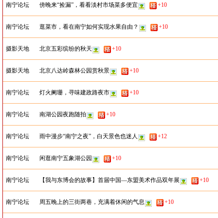
南宁论坛
傍晚来“捡漏”，看看淡村市场菜多便宜
+10
南宁论坛
逛菜市，看在南宁如何实现水果自由？
+10
摄影天地
北京五彩缤纷的秋天
+10
摄影天地
北京八达岭森林公园赏秋景
+10
南宁论坛
灯火阑珊，寻味建政路夜市
+10
南宁论坛
南湖公园夜跑随拍
+10
南宁论坛
雨中漫步“南宁之夜”，白天景色也迷人
+12
南宁论坛
闲逛南宁五象湖公园
+10
南宁论坛
【我与东博会的故事】首届中国—东盟美术作品双年展
+10
南宁论坛
周五晚上的三街两巷，充满着休闲的气息
+10