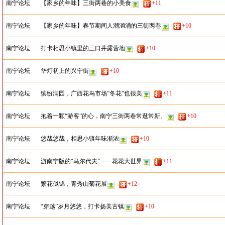
南宁论坛
【家乡的年味】三街两巷的小美食
+11
南宁论坛
【家乡的年味】春节期间人潮汹涌的三街两巷
+10
南宁论坛
打卡相思小镇里的三口井露营地
+10
南宁论坛
华灯初上的兴宁街
+10
南宁论坛
缤纷满园，广西花鸟市场“冬花”也很美
+11
南宁论坛
抱着一颗“游客”的心，南宁三街两巷常逛常新。
+10
南宁论坛
悠哉悠哉，相思小镇年味渐浓
+10
南宁论坛
游南宁版的“马尔代夫”——花花大世界
+11
南宁论坛
繁花似锦，青秀山菊花展
+12
南宁论坛
“穿越”岁月悠悠，打卡扬美古镇
+10