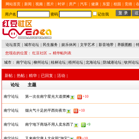
网站首页
|
新闻
|
视频
|
图片
|
时评
|
房产
|
汽车
|
健康
|
东盟
|
校园
|
竞猜
|
用户名
密码
记住我
论坛首页
|
城市论坛
|
民生服务
|
娱乐休闲
|
文学艺术
|
影音地带
|
养眼图酷
|
您现在的位置：
红豆社区
→ 精华帖列表
城市：
南宁论坛
|
柳州论坛
|
桂林论坛
|
梧州论坛
|
北海论坛
|
防城港论坛
|
钦州论坛
新帖
|
热帖
|
精华
|
已回复
|
活动
|
论坛
主题
南宁论坛
第一次在南宁星光大道摆摊
+10
南宁论坛
烟火气十足的平西街夜市
+10
南宁论坛
南宁地下商场不用人卖东西了
+9
南宁论坛
又来南宁唐人文化园“淘宝”
+10