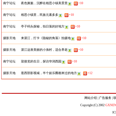
南宁论坛
夜色旖旎，沉醉在相思小镇美景里
+10
南宁论坛
相思小镇里，民族元素多多
+10
南宁论坛
亭子码头探秘，拍日落的好地方
+10
摄影天地
来湛江，打卡《隐秘的角落》拍摄地
+10
摄影天地
湛江这座美丽的小渔村，适合养老
+10
南宁论坛
迎接党的生日，探访华润西园
+10
摄影天地
逛西部影视城，半个娱乐圈都来过的地方
+12
网站介绍
|
广告服务
|
Copyright (C) 2002
GXNE
IC