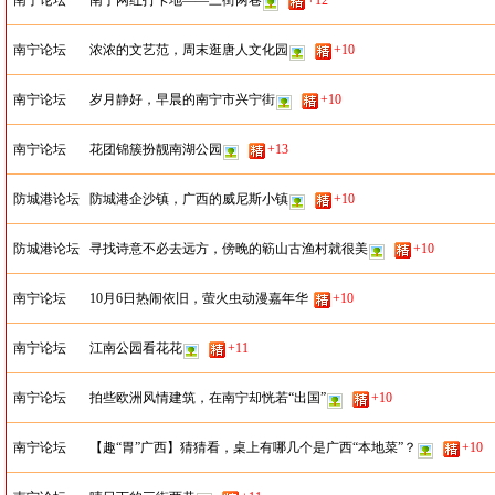
南宁论坛
南宁网红打卡地——三街两巷
+12
南宁论坛
浓浓的文艺范，周末逛唐人文化园
+10
南宁论坛
岁月静好，早晨的南宁市兴宁街
+10
南宁论坛
花团锦簇扮靓南湖公园
+13
防城港论坛
防城港企沙镇，广西的威尼斯小镇
+10
防城港论坛
寻找诗意不必去远方，傍晚的簕山古渔村就很美
+10
南宁论坛
10月6日热闹依旧，萤火虫动漫嘉年华
+10
南宁论坛
江南公园看花花
+11
南宁论坛
拍些欧洲风情建筑，在南宁却恍若“出国”
+10
南宁论坛
【趣“胃”广西】猜猜看，桌上有哪几个是广西“本地菜”？
+10