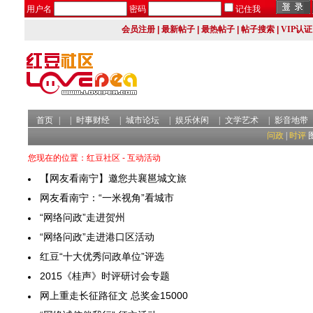
用户名
密码
记住我
会员注册
|
最新帖子
|
最热帖子
|
帖子搜索
|
VIP认证
首页
|
|
时事财经
|
城市论坛
|
娱乐休闲
|
文学艺术
|
影音地带
问政
|
时评
您现在的位置：红豆社区 - 互动活动
【网友看南宁】邀您共襄邕城文旅
网友看南宁：“一米视角”看城市
“网络问政”走进贺州
“网络问政”走进港口区活动
红豆“十大优秀问政单位”评选
2015《桂声》时评研讨会专题
网上重走长征路征文 总奖金15000