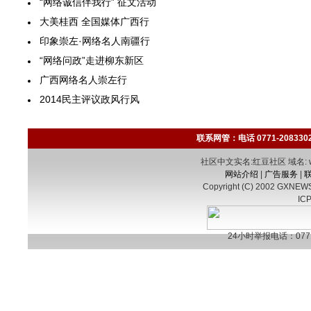
“网络诚信伴我行” 征文活动
大美桂西 全国媒体广西行
印象崇左·网络名人南疆行
“网络问政”走进柳东新区
广西网络名人崇左行
2014民主评议政风行风
联系网管：电话 0771-2083302 E
社区中文实名:红豆社区 域名: www.
网站介绍
|
广告服务
|
Copyright (C) 2002 GXNEWS.
IC
24小时举报电话：0771-