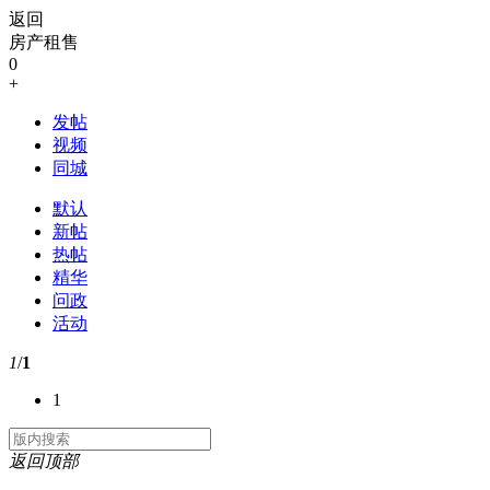
返回
房产租售
0
+
发帖
视频
同城
默认
新帖
热帖
精华
问政
活动
1
/
1
1
返回顶部