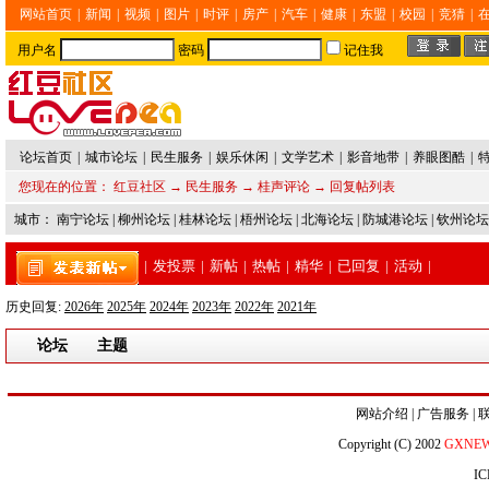
网站首页
|
新闻
|
视频
|
图片
|
时评
|
房产
|
汽车
|
健康
|
东盟
|
校园
|
竞猜
|
用户名
密码
记住我
论坛首页
|
城市论坛
|
民生服务
|
娱乐休闲
|
文学艺术
|
影音地带
|
养眼图酷
|
您现在的位置：
红豆社区
→
民生服务
→
桂声评论
→ 回复帖列表
城市：
南宁论坛
|
柳州论坛
|
桂林论坛
|
梧州论坛
|
北海论坛
|
防城港论坛
|
钦州论坛
|
发投票
|
新帖
|
热帖
|
精华
|
已回复
|
活动
|
历史回复:
2026年
2025年
2024年
2023年
2022年
2021年
论坛
主题
网站介绍
|
广告服务
|
Copyright (C) 2002
GXNE
IC