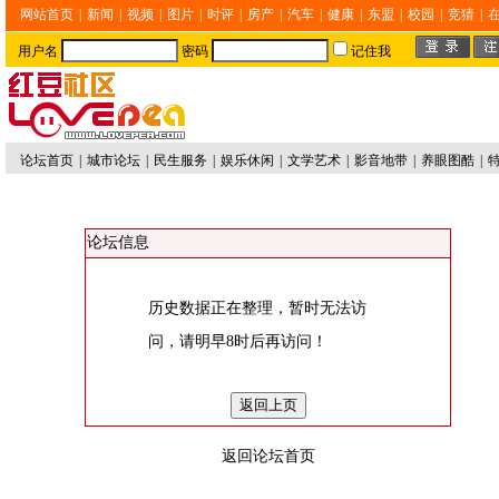
网站首页
|
新闻
|
视频
|
图片
|
时评
|
房产
|
汽车
|
健康
|
东盟
|
校园
|
竞猜
|
用户名
密码
记住我
论坛首页
|
城市论坛
|
民生服务
|
娱乐休闲
|
文学艺术
|
影音地带
|
养眼图酷
|
论坛信息
历史数据正在整理，暂时无法访
问，请明早8时后再访问！
返回论坛首页