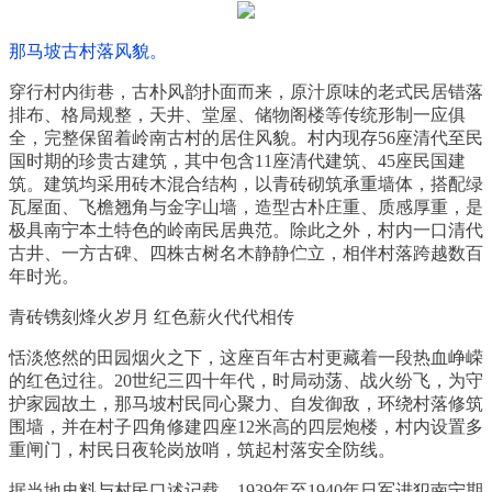
那马坡古村落风貌。
穿行村内街巷，古朴风韵扑面而来，原汁原味的老式民居错落
排布、格局规整，天井、堂屋、储物阁楼等传统形制一应俱
全，完整保留着岭南古村的居住风貌。村内现存56座清代至民
国时期的珍贵古建筑，其中包含11座清代建筑、45座民国建
筑。建筑均采用砖木混合结构，以青砖砌筑承重墙体，搭配绿
瓦屋面、飞檐翘角与金字山墙，造型古朴庄重、质感厚重，是
极具南宁本土特色的岭南民居典范。除此之外，村内一口清代
古井、一方古碑、四株古树名木静静伫立，相伴村落跨越数百
年时光。
青砖镌刻烽火岁月 红色薪火代代相传
恬淡悠然的田园烟火之下，这座百年古村更藏着一段热血峥嵘
的红色过往。20世纪三四十年代，时局动荡、战火纷飞，为守
护家园故土，那马坡村民同心聚力、自发御敌，环绕村落修筑
围墙，并在村子四角修建四座12米高的四层炮楼，村内设置多
重闸门，村民日夜轮岗放哨，筑起村落安全防线。
据当地史料与村民口述记载，1939年至1940年日军进犯南宁期