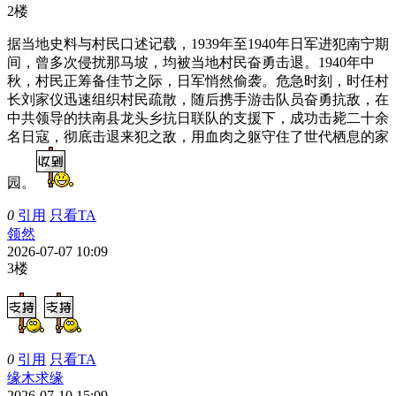
2楼
据当地史料与村民口述记载，1939年至1940年日军进犯南宁期
间，曾多次侵扰那马坡，均被当地村民奋勇击退。1940年中
秋，村民正筹备佳节之际，日军悄然偷袭。危急时刻，时任村
长刘家仪迅速组织村民疏散，随后携手游击队员奋勇抗敌，在
中共领导的扶南县龙头乡抗日联队的支援下，成功击毙二十余
名日寇，彻底击退来犯之敌，用血肉之躯守住了世代栖息的家
园。
0
引用
只看TA
领然
2026-07-07 10:09
3楼
0
引用
只看TA
缘木求缘
2026-07-10 15:09