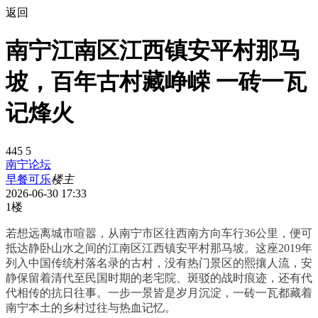
返回
南宁江南区江西镇安平村那马
坡，百年古村藏峥嵘 一砖一瓦
记烽火
445
5
南宁论坛
早餐可乐
楼主
2026-06-30 17:33
1楼
若想远离城市喧嚣，从南宁市区往西南方向车行36公里，便可
抵达静卧山水之间的江南区江西镇安平村那马坡。这座2019年
列入中国传统村落名录的古村，没有热门景区的熙攘人流，安
静保留着清代至民国时期的老宅院、斑驳的战时痕迹，还有代
代相传的抗日往事。一步一景皆是岁月沉淀，一砖一瓦都藏着
南宁本土的乡村过往与热血记忆。