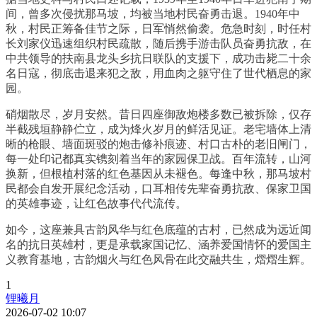
间，曾多次侵扰那马坡，均被当地村民奋勇击退。1940年中
秋，村民正筹备佳节之际，日军悄然偷袭。危急时刻，时任村
长刘家仪迅速组织村民疏散，随后携手游击队员奋勇抗敌，在
中共领导的扶南县龙头乡抗日联队的支援下，成功击毙二十余
名日寇，彻底击退来犯之敌，用血肉之躯守住了世代栖息的家
园。
硝烟散尽，岁月安然。昔日四座御敌炮楼多数已被拆除，仅存
半截残垣静静伫立，成为烽火岁月的鲜活见证。老宅墙体上清
晰的枪眼、墙面斑驳的炮击修补痕迹、村口古朴的老旧闸门，
每一处印记都真实镌刻着当年的家园保卫战。百年流转，山河
换新，但根植村落的红色基因从未褪色。每逢中秋，那马坡村
民都会自发开展纪念活动，口耳相传先辈奋勇抗敌、保家卫国
的英雄事迹，让红色故事代代流传。
如今，这座兼具古韵风华与红色底蕴的古村，已然成为远近闻
名的抗日英雄村，更是承载家国记忆、涵养爱国情怀的爱国主
义教育基地，古韵烟火与红色风骨在此交融共生，熠熠生辉。
1
锂曦月
2026-07-02 10:07