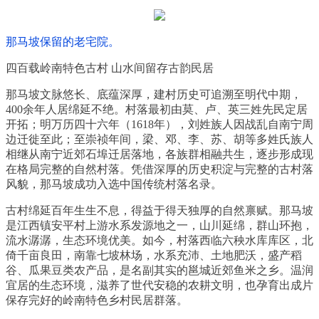
那马坡保留的老宅院。
四百载岭南特色古村 山水间留存古韵民居
那马坡文脉悠长、底蕴深厚，建村历史可追溯至明代中期，
400余年人居绵延不绝。村落最初由莫、卢、英三姓先民定居
开拓；明万历四十六年（1618年），刘姓族人因战乱自南宁周
边迁徙至此；至崇祯年间，梁、邓、李、苏、胡等多姓氏族人
相继从南宁近郊石埠迁居落地，各族群相融共生，逐步形成现
在格局完整的自然村落。凭借深厚的历史积淀与完整的古村落
风貌，那马坡成功入选中国传统村落名录。
古村绵延百年生生不息，得益于得天独厚的自然禀赋。那马坡
是江西镇安平村上游水系发源地之一，山川延绵，群山环抱，
流水潺潺，生态环境优美。如今，村落西临六秧水库库区，北
倚千亩良田，南靠七坡林场，水系充沛、土地肥沃，盛产稻
谷、瓜果豆类农产品，是名副其实的邕城近郊鱼米之乡。温润
宜居的生态环境，滋养了世代安稳的农耕文明，也孕育出成片
保存完好的岭南特色乡村民居群落。