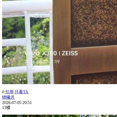
0
引用
只看TA
锂曦月
2026-07-05 20:51
13楼