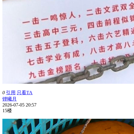
0
引用
只看TA
锂曦月
2026-07-05 20:57
15楼