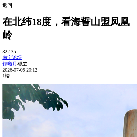
返回
在北纬18度，看海誓山盟凤凰
岭
822
35
南宁论坛
锂曦月
楼主
2026-07-05 20:12
1楼