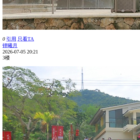
0
引用
只看TA
锂曦月
2026-07-05 20:21
3楼