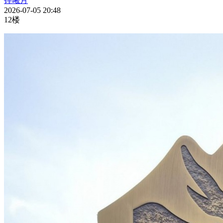
锂曦月
2026-07-05 20:48
12楼