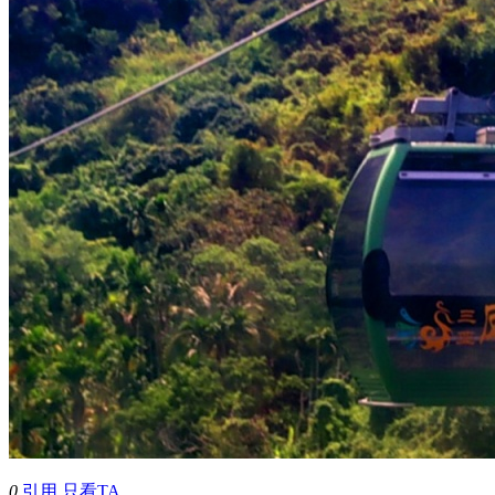
0
引用
只看TA