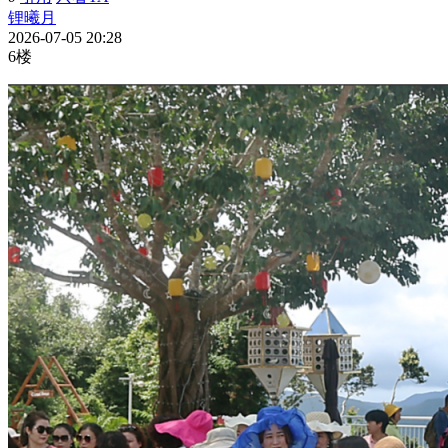
锂曦月
2026-07-05 20:28
6楼