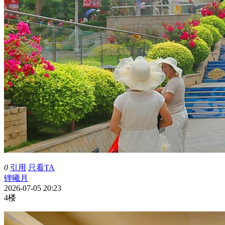
0
引用
只看TA
锂曦月
2026-07-05 20:23
4楼