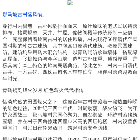
那马坡古村落风貌。
穿行村内街巷，古朴风韵扑面而来，原汁原味的老式民居错落
排布、格局规整，天井、堂屋、储物阁楼等传统形制一应俱
全，完整保留着岭南古村的居住风貌。村内现存56座清代至民
国时期的珍贵古建筑，其中包含11座清代建筑、45座民国建
筑。建筑均采用砖木混合结构，以青砖砌筑承重墙体，搭配绿
瓦屋面、飞檐翘角与金字山墙，造型古朴庄重、质感厚重，是
极具南宁本土特色的岭南民居典范。除此之外，村内一口清代
古井、一方古碑、四株古树名木静静伫立，相伴村落跨越数百
年时光。
青砖镌刻烽火岁月 红色薪火代代相传
恬淡悠然的田园烟火之下，这座百年古村更藏着一段热血峥嵘
的红色过往。20世纪三四十年代，时局动荡、战火纷飞，为守
护家园故土，那马坡村民同心聚力、自发御敌，环绕村落修筑
围墙，并在村子四角修建四座12米高的四层炮楼，村内设置多
重闸门，村民日夜轮岗放哨，筑起村落安全防线。
据当地史料与村民口述记载，1939年至1940年日军进犯南宁期