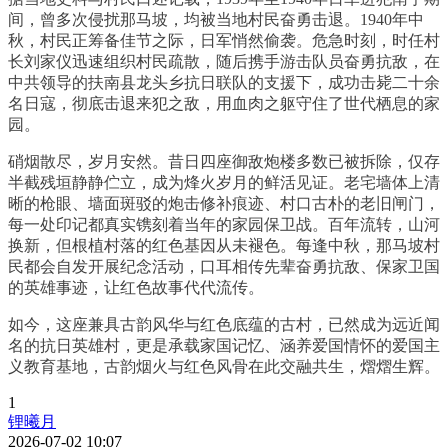
间，曾多次侵扰那马坡，均被当地村民奋勇击退。1940年中
秋，村民正筹备佳节之际，日军悄然偷袭。危急时刻，时任村
长刘家仪迅速组织村民疏散，随后携手游击队员奋勇抗敌，在
中共领导的扶南县龙头乡抗日联队的支援下，成功击毙二十余
名日寇，彻底击退来犯之敌，用血肉之躯守住了世代栖息的家
园。
硝烟散尽，岁月安然。昔日四座御敌炮楼多数已被拆除，仅存
半截残垣静静伫立，成为烽火岁月的鲜活见证。老宅墙体上清
晰的枪眼、墙面斑驳的炮击修补痕迹、村口古朴的老旧闸门，
每一处印记都真实镌刻着当年的家园保卫战。百年流转，山河
换新，但根植村落的红色基因从未褪色。每逢中秋，那马坡村
民都会自发开展纪念活动，口耳相传先辈奋勇抗敌、保家卫国
的英雄事迹，让红色故事代代流传。
如今，这座兼具古韵风华与红色底蕴的古村，已然成为远近闻
名的抗日英雄村，更是承载家国记忆、涵养爱国情怀的爱国主
义教育基地，古韵烟火与红色风骨在此交融共生，熠熠生辉。
1
锂曦月
2026-07-02 10:07