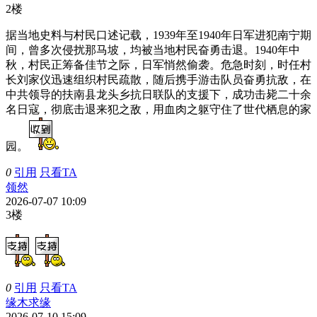
2楼
据当地史料与村民口述记载，1939年至1940年日军进犯南宁期
间，曾多次侵扰那马坡，均被当地村民奋勇击退。1940年中
秋，村民正筹备佳节之际，日军悄然偷袭。危急时刻，时任村
长刘家仪迅速组织村民疏散，随后携手游击队员奋勇抗敌，在
中共领导的扶南县龙头乡抗日联队的支援下，成功击毙二十余
名日寇，彻底击退来犯之敌，用血肉之躯守住了世代栖息的家
园。
0
引用
只看TA
领然
2026-07-07 10:09
3楼
0
引用
只看TA
缘木求缘
2026-07-10 15:09