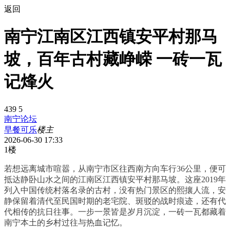
返回
南宁江南区江西镇安平村那马
坡，百年古村藏峥嵘 一砖一瓦
记烽火
439
5
南宁论坛
早餐可乐
楼主
2026-06-30 17:33
1楼
若想远离城市喧嚣，从南宁市区往西南方向车行36公里，便可
抵达静卧山水之间的江南区江西镇安平村那马坡。这座2019年
列入中国传统村落名录的古村，没有热门景区的熙攘人流，安
静保留着清代至民国时期的老宅院、斑驳的战时痕迹，还有代
代相传的抗日往事。一步一景皆是岁月沉淀，一砖一瓦都藏着
南宁本土的乡村过往与热血记忆。