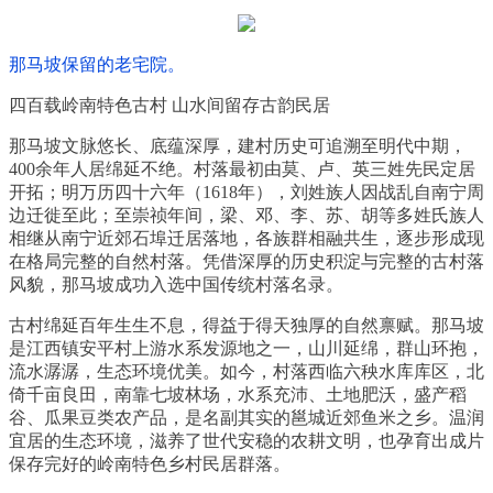
那马坡保留的老宅院。
四百载岭南特色古村 山水间留存古韵民居
那马坡文脉悠长、底蕴深厚，建村历史可追溯至明代中期，
400余年人居绵延不绝。村落最初由莫、卢、英三姓先民定居
开拓；明万历四十六年（1618年），刘姓族人因战乱自南宁周
边迁徙至此；至崇祯年间，梁、邓、李、苏、胡等多姓氏族人
相继从南宁近郊石埠迁居落地，各族群相融共生，逐步形成现
在格局完整的自然村落。凭借深厚的历史积淀与完整的古村落
风貌，那马坡成功入选中国传统村落名录。
古村绵延百年生生不息，得益于得天独厚的自然禀赋。那马坡
是江西镇安平村上游水系发源地之一，山川延绵，群山环抱，
流水潺潺，生态环境优美。如今，村落西临六秧水库库区，北
倚千亩良田，南靠七坡林场，水系充沛、土地肥沃，盛产稻
谷、瓜果豆类农产品，是名副其实的邕城近郊鱼米之乡。温润
宜居的生态环境，滋养了世代安稳的农耕文明，也孕育出成片
保存完好的岭南特色乡村民居群落。