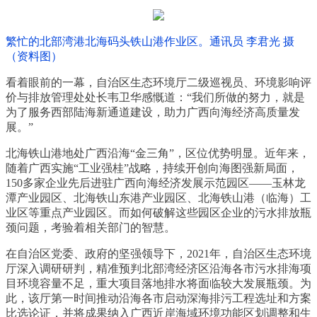
繁忙的北部湾港北海码头铁山港作业区。通讯员 李君光 摄
（资料图）
看着眼前的一幕，自治区生态环境厅二级巡视员、环境影响评
价与排放管理处处长韦卫华感慨道：“我们所做的努力，就是
为了服务西部陆海新通道建设，助力广西向海经济高质量发
展。”
北海铁山港地处广西沿海“金三角”，区位优势明显。近年来，
随着广西实施“工业强桂”战略，持续开创向海图强新局面，
150多家企业先后进驻广西向海经济发展示范园区——玉林龙
潭产业园区、北海铁山东港产业园区、北海铁山港（临海）工
业区等重点产业园区。而如何破解这些园区企业的污水排放瓶
颈问题，考验着相关部门的智慧。
在自治区党委、政府的坚强领导下，2021年，自治区生态环境
厅深入调研研判，精准预判北部湾经济区沿海各市污水排海项
目环境容量不足，重大项目落地排水将面临较大发展瓶颈。为
此，该厅第一时间推动沿海各市启动深海排污工程选址和方案
比选论证，并将成果纳入广西近岸海域环境功能区划调整和生