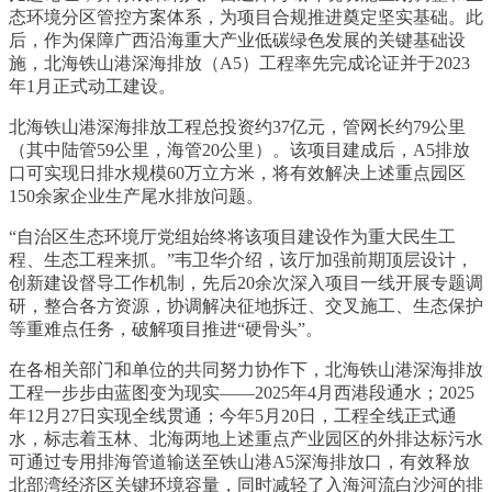
态环境分区管控方案体系，为项目合规推进奠定坚实基础。此
后，作为保障广西沿海重大产业低碳绿色发展的关键基础设
施，北海铁山港深海排放（A5）工程率先完成论证并于2023
年1月正式动工建设。
北海铁山港深海排放工程总投资约37亿元，管网长约79公里
（其中陆管59公里，海管20公里）。该项目建成后，A5排放
口可实现日排水规模60万立方米，将有效解决上述重点园区
150余家企业生产尾水排放问题。
“自治区生态环境厅党组始终将该项目建设作为重大民生工
程、生态工程来抓。”韦卫华介绍，该厅加强前期顶层设计，
创新建设督导工作机制，先后20余次深入项目一线开展专题调
研，整合各方资源，协调解决征地拆迁、交叉施工、生态保护
等重难点任务，破解项目推进“硬骨头”。
在各相关部门和单位的共同努力协作下，北海铁山港深海排放
工程一步步由蓝图变为现实——2025年4月西港段通水；2025
年12月27日实现全线贯通；今年5月20日，工程全线正式通
水，标志着玉林、北海两地上述重点产业园区的外排达标污水
可通过专用排海管道输送至铁山港A5深海排放口，有效释放
北部湾经济区关键环境容量，同时减轻了入海河流白沙河的排