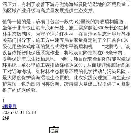
污压力，有利于改善下游丹兜海海域及附近湿地的环境质量，
为区域产业升级与高质量发展提供生态支撑。
值得一提的是，该项目包含一段约5公里长的海底盾构隧道，
坐落于北海铁山港海底40米处，施工需穿越近600米长的红树
林生态敏感区。为守护这片红树林，在自治区生态环境厅等相
关部门指导下，施工方中建五局专家量身定制了全国首台8米
级使用整体式箱涵的复合式泥水平衡盾构机——“龙腾号”。该
设备依托智能保压系统作业，将地表沉降控制在0.8毫米内，
妥善保护海底生物栖息地。同时，项目配套全封闭智能泥浆循
环系统，单公里施工碳排放降幅达60%，从而规避海底隧道施
工对近海海域、红树林生态根系环境的化学扰动与污染风险，
最大限度保护滨海湿地生态原貌。此次实践实现施工与生态保
护兼顾，也为国内同类滨海、跨海重大基建工程提供了可复制
推广的优秀经验。
1
锂曦月
2026-07-01 15:13
2楼