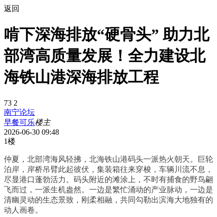
返回
啃下深海排放“硬骨头” 助力北
部湾高质量发展！全力建设北
海铁山港深海排放工程
73
2
南宁论坛
早餐可乐
楼主
2026-06-30 09:48
1楼
仲夏，北部湾海风轻拂，北海铁山港码头一派热火朝天。巨轮
泊岸，岸桥吊臂此起彼伏，集装箱往来穿梭，车辆川流不息，
尽显港口蓬勃活力。码头附近的滩涂上，不时有捕食的野鸟翩
飞而过，一派生机盎然。一边是繁忙涌动的产业脉动，一边是
清幽灵动的生态景致，刚柔相融，共同勾勒出滨海大地独有的
动人画卷。