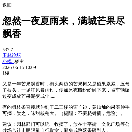
返回
忽然一夜夏雨来，满城芒果尽
飘香
537
7
玉林论坛
小枫_
楼主
2026-06-15 10:09
1楼
又是一年芒果飘香时，街头两边的芒果树又是硕果累累，压弯
了枝头，一场狂风暴雨过，便如冰雹般纷纷砸下来，被车辆碾
过变成成芒果泥变成尘.....
有的树枝条直接就伸到了二三楼的窗户边，黄灿灿的果实伸手
可摘，尝之，味甜核稍大。（提醒：不要爬树摘，危险）。
建议：园林部门可以统一收摘了，放在十字街，文化广场等公
共场合让市民限量自行取拿，避免成熟落果砸到人。