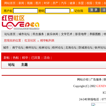
网站首页
|
新闻
|
视频
|
图片
|
时评
|
房产
|
汽车
|
健康
|
东盟
|
校园
|
竞猜
|
用户名
密码
记住我
论坛首页
|
城市论坛
|
民生服务
|
娱乐休闲
|
文学艺术
|
影音地带
|
养眼图酷
|
您现在的位置：
红豆社区
→ 精华帖列表
城市：
南宁论坛
|
柳州论坛
|
桂林论坛
|
梧州论坛
|
北海论坛
|
防城港论坛
|
钦州论坛
新帖
|
热帖
|
精华
|
已回复
|
活动
|
论坛
主题
网站介绍
|
广告服务
|
Copyright (C) 2002
GXNE
IC
24小时举报电话：0771-