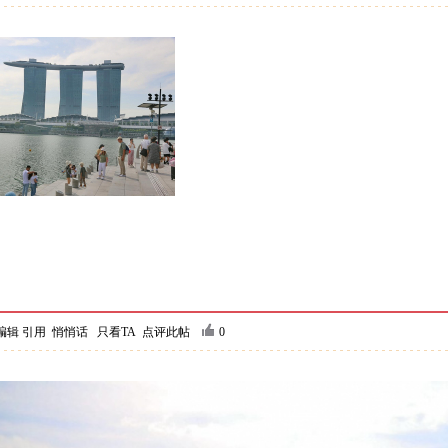
编辑
引用
悄悄话
只看TA
点评此帖
0