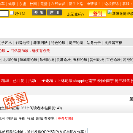
汽车
|
健康
|
东盟
|
校园
|
竞猜
|
在线会员
|
新手上路
|
申请版主
|
论坛投诉
|
客服：
记住我
忘记密码？
文学艺术
|
影音地带
|
养眼图酷
|
特色论坛
|
房产论坛
|
站务公告
|
抗疫留言板
论坛
→ 回忆新加坡，确实有点美
坛
|
北海论坛
|
防城港论坛
|
钦州论坛
|
贵港论坛
|
玉林论坛
|
贺州论坛
|
百色论坛
|
河池
精华
|
已回复
|
活动
|
子论坛：
上林论坛
shopping南宁
爱问·南宁
房产租售
第
(您是本帖第1035个阅读者|本帖回复: 40)
引用
悄悄话
评价
收藏
编辑
看楼主
[更多功能]
本帖标题和地址，通过发送QQ/MSN的方式与朋友分享！