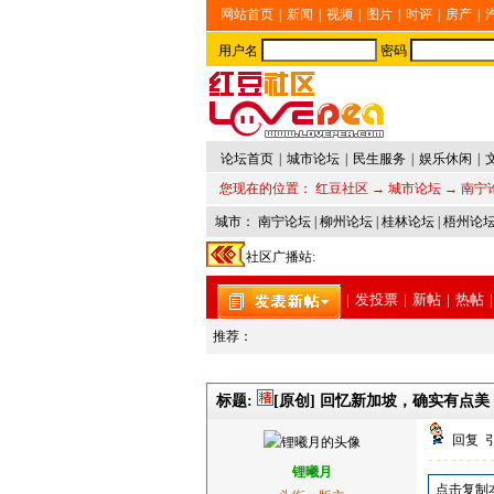
网站首页
|
新闻
|
视频
|
图片
|
时评
|
房产
|
用户名
密码
论坛首页
|
城市论坛
|
民生服务
|
娱乐休闲
|
您现在的位置：
红豆社区
→
城市论坛
→
南宁
城市：
南宁论坛
|
柳州论坛
|
桂林论坛
|
梧州论
社区广播站:
|
发投票
|
新帖
|
热帖
|
推荐：
标题:
[原创] 回忆新加坡，确实有点美
回复
锂曦月
点击复制