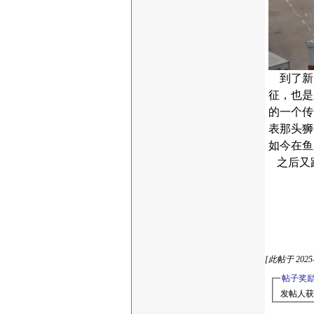
到了新加
征，也是
的一个传
表那头狮
如今在鱼
之后又
[此帖于 2025-
帖子奖
发帖人获