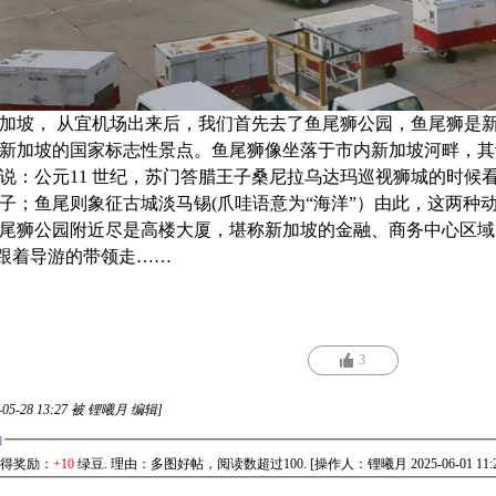
坡， 从宜机场出来后，我们首先去了鱼尾狮公园，鱼尾狮是
新加坡的国家标志性景点。鱼尾狮像坐落于市内新加坡河畔，其
说：公元11 世纪，苏门答腊王子桑尼拉乌达玛巡视狮城的时候
子；鱼尾则象征古城淡马锡(爪哇语意为“海洋”）由此，这两种
尾狮公园附近尽是高楼大厦，堪称新加坡的金融、商务中心区域
跟着导游的带领走……
3
05-28 13:27
被 锂曦月 编辑]
励
得奖励：
+10
绿豆. 理由：多图好帖，阅读数超过100. [操作人：锂曦月 2025-06-01 11