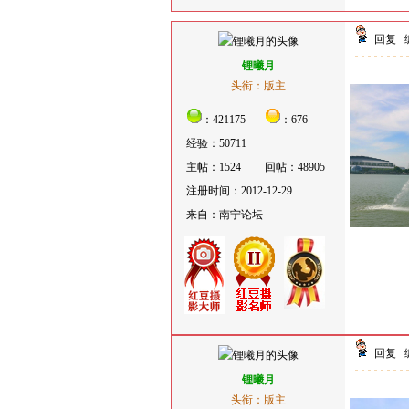
回复
锂曦月
头衔：版主
：421175
：676
经验：50711
主帖：1524
回帖：48905
注册时间：2012-12-29
来自：南宁论坛
回复
锂曦月
头衔：版主