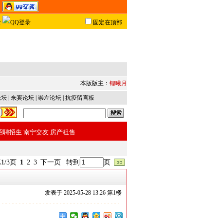
固定在顶部
本版版主：
锂曦月
论坛
|
来宾论坛
|
崇左论坛
|
抗疫留言板
招聘招生
南宁交友
房产租售
1/3页
1
2
3
下一页
转到
页
发表于
2025-05-28 13:26 第
1
楼