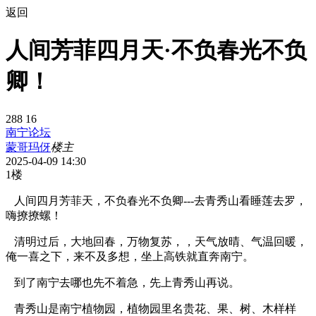
返回
人间芳菲四月天·不负春光不负
卿！
288
16
南宁论坛
蒙哥玛伢
楼主
2025-04-09 14:30
1楼
人间四月芳菲天，不负春光不负卿---去青秀山看睡莲去罗，
嗨撩撩螺！
清明过后，大地回春，万物复苏，，天气放晴、气温回暖，
俺一喜之下，来不及多想，坐上高铁就直奔南宁。
到了南宁去哪也先不着急，先上青秀山再说。
青秀山是南宁植物园，植物园里名贵花、果、树、木样样