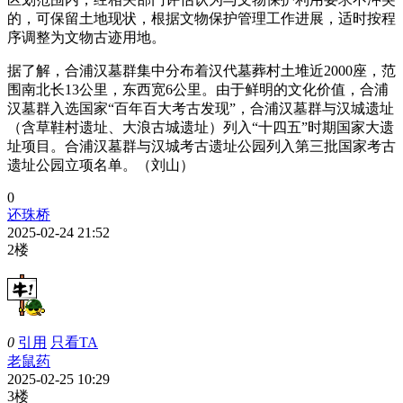
的，可保留土地现状，根据文物保护管理工作进展，适时按程
序调整为文物古迹用地。
据了解，合浦汉墓群集中分布着汉代墓葬村土堆近2000座，范
围南北长13公里，东西宽6公里。由于鲜明的文化价值，合浦
汉墓群入选国家“百年百大考古发现”，合浦汉墓群与汉城遗址
（含草鞋村遗址、大浪古城遗址）列入“十四五”时期国家大遗
址项目。合浦汉墓群与汉城考古遗址公园列入第三批国家考古
遗址公园立项名单。（刘山）
0
还珠桥
2025-02-24 21:52
2楼
0
引用
只看TA
老鼠药
2025-02-25 10:29
3楼