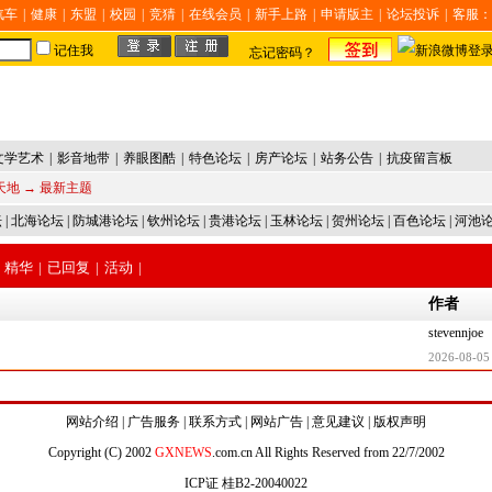
汽车
|
健康
|
东盟
|
校园
|
竞猜
|
在线会员
|
新手上路
|
申请版主
|
论坛投诉
|
客服：
记住我
忘记密码？
文学艺术
|
影音地带
|
养眼图酷
|
特色论坛
|
房产论坛
|
站务公告
|
抗疫留言板
天地
→ 最新主题
坛
|
北海论坛
|
防城港论坛
|
钦州论坛
|
贵港论坛
|
玉林论坛
|
贺州论坛
|
百色论坛
|
河池
精华
|
已回复
|
活动
|
作者
stevennjoe
2026-08-05
网站介绍
|
广告服务
|
联系方式
|
网站广告
|
意见建议
|
版权声明
Copyright (C) 2002
GXNEWS
.com.cn All Rights Reserved from 22/7/2002
ICP证 桂B2-20040022