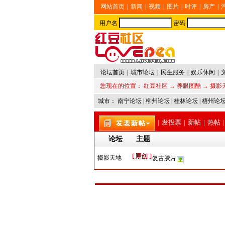
网站首页
|
新闻
|
视频
|
图片
|
时评
|
房产
|
用户名
密码
论坛首页
|
城市论坛
|
民生服务
|
娱乐休闲
|
您现在的位置：
红豆社区
→
养眼图酷
→
摄影
城市：
南宁论坛
|
柳州论坛
|
桂林论坛
|
梧州论
|
发投票
|
新帖
|
热帖
|
论坛
主题
摄影天地
复古胶片